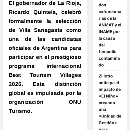
El gobernador de La Rioja,
dos
Ricardo Quintela
, celebró
exfunciona
rias de la
formalmente la selección
ANMAT y el
de Villa Sanagasta como
INAME por
la causa
una de las candidatas
del
oficiales de Argentina para
fentanilo
participar en el prestigioso
contamina
do
programa internacional
Best Tourism Villages
Ziliotto
anticipa el
2026. Esta distinción
impacto de
global es impulsada por la
«El Niño»
organización ONU
creando
una
Turismo.
«Unidad de
Gestión»
para