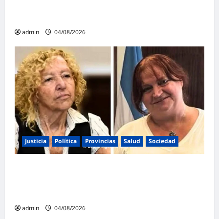
Mayans contundente contra la reforma a la
Ley de Tierras: «Esta ley vende el país»
admin
04/08/2026
Justicia
Política
Provincias
Salud
Sociedad
La Justicia Federal detuvo a dos
exfuncionarias de la ANMAT y el INAME por
la causa del fentanilo contaminado
admin
04/08/2026