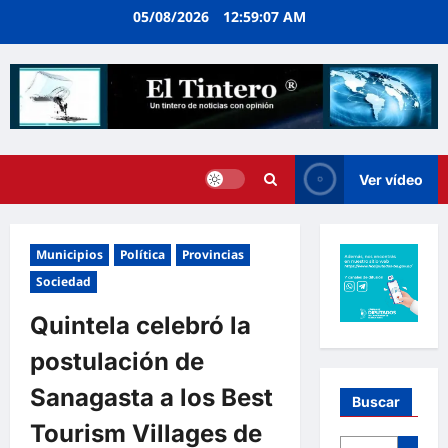
Ir
05/08/2026
12:59:07 AM
al
contenido
Ver vídeo
Municipios
Política
Provincias
Sociedad
Quintela celebró la
postulación de
Sanagasta a los Best
Buscar
Tourism Villages de