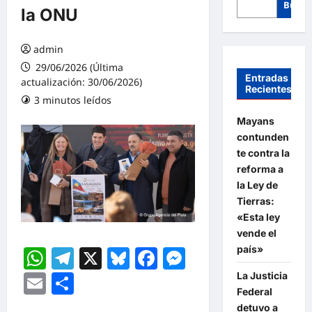
Busca
la ONU
admin
29/06/2026 (Última
Entradas
actualización: 30/06/2026)
Recientes
3 minutos leídos
Mayans
contunden
te contra la
reforma a
la Ley de
Tierras:
«Esta ley
vende el
WhatsApp
Telegram
X
Bluesky
Facebook
Messenger
país»
Email
Compartir
La Justicia
Federal
detuvo a