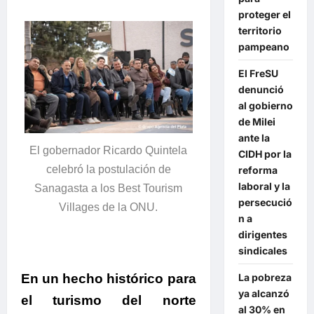
proteger el
territorio
pampeano
El FreSU
denunció
al gobierno
de Milei
ante la
El gobernador Ricardo Quintela
CIDH por la
celebró la postulación de
reforma
laboral y la
Sanagasta a los Best Tourism
persecució
Villages de la ONU.
n a
dirigentes
sindicales
La pobreza
En un hecho histórico para
ya alcanzó
el turismo del norte
al 30% en