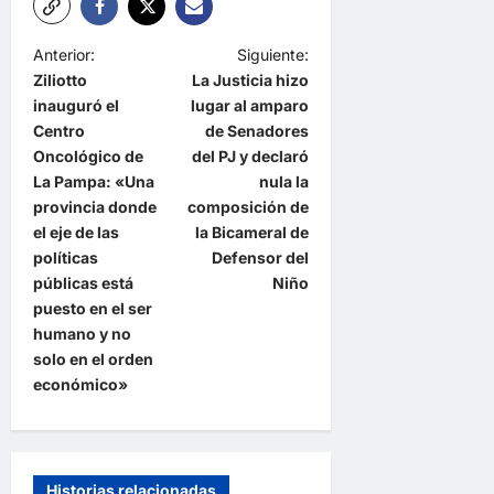
N
Anterior:
Siguiente:
Ziliotto
La Justicia hizo
a
inauguró el
lugar al amparo
v
Centro
de Senadores
e
Oncológico de
del PJ y declaró
La Pampa: «Una
nula la
g
provincia donde
composición de
a
el eje de las
la Bicameral de
políticas
Defensor del
c
públicas está
Niño
i
puesto en el ser
ó
humano y no
solo en el orden
n
económico»
d
e
e
Historias relacionadas