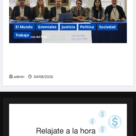
El Mundo
Gremiales
Justicia
Política
Sociedad
Trabajo
El FreSU denunció al gobierno de Milei ante
la CIDH por la reforma laboral y la
persecución a dirigentes sindicales
admin
04/08/2026