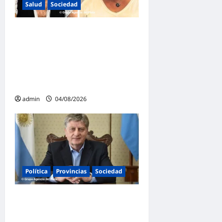
Salud
Sociedad
La Justicia Federal detuvo a
dos exfuncionarias de la
ANMAT y el INAME por la
causa del fentanilo
contaminado
admin
04/08/2026
Política
Provincias
Sociedad
Ziliotto anticipa el impacto
de «El Niño» creando una