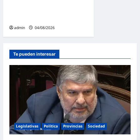
«Unidad de Gestión» para
proteger el territorio
pampeano
admin
04/08/2026
Te pueden interesar
Legislativas
Política
Provincias
Sociedad