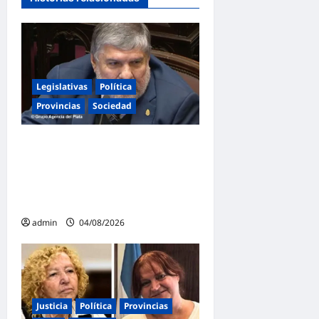
n
t
r
a
Legislativas
Política
d
Provincias
Sociedad
a
s
Mayans contundente contra
la reforma a la Ley de
Tierras: «Esta ley vende el
país»
admin
04/08/2026
Justicia
Política
Provincias