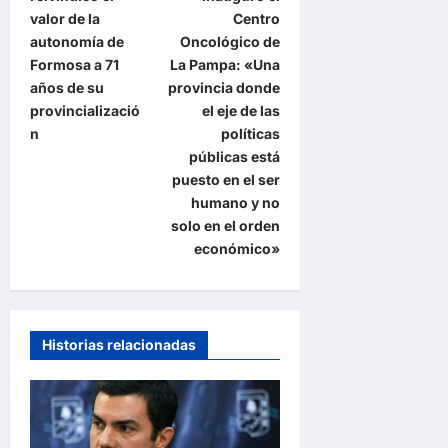
v
valor de la
Centro
e
autonomía de
Oncológico de
Formosa a 71
La Pampa: «Una
g
años de su
provincia donde
a
provincializació
el eje de las
n
políticas
c
públicas está
i
puesto en el ser
ó
humano y no
solo en el orden
n
económico»
d
e
e
Historias relacionadas
n
t
r