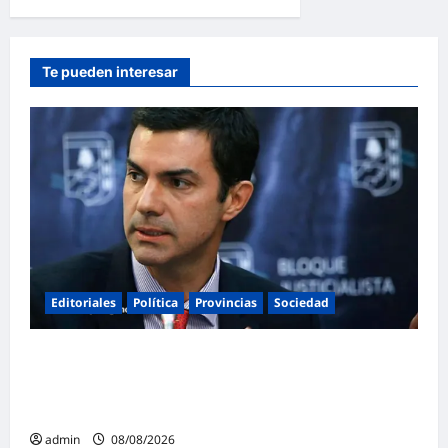
Te pueden interesar
Editoriales
Política
Provincias
Sociedad
Juan Manuel Urtubey: «Acá hay que poner
el cuerpo y el alma. La Argentina tiene que ir
a la construcción de un proyecto nacional»
admin
08/08/2026