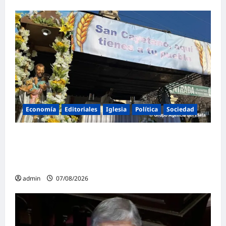
Economía
Editoriales
Iglesia
Política
Sociedad
La Iglesia rompe el silencio en San
Cayetano: «La libertad económica no puede
ser absoluta»
admin
07/08/2026