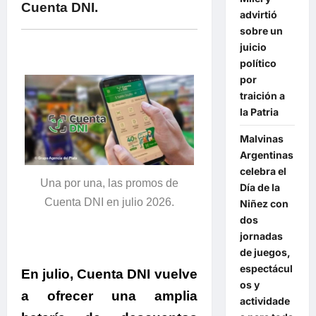
Cuenta DNI.
advirtió
sobre un
juicio
político
por
traición a
la Patria
Malvinas
Argentinas
celebra el
Una por una, las promos de
Día de la
Cuenta DNI en julio 2026.
Niñez con
dos
jornadas
de juegos,
espectácul
En julio, Cuenta DNI vuelve
os y
a ofrecer una amplia
actividade