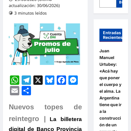
Busca
actualización: 30/06/2026)
3 minutos leídos
Entradas
Recientes
Juan
Manuel
Urtubey:
«Acá hay
WhatsApp
Telegram
X
Bluesky
Facebook
Messenger
que poner
el cuerpo y
Email
Compartir
el alma. La
Argentina
tiene que ir
Nuevos topes de
a la
reintegro |
construcci
La billetera
ón de un
digital de Banco Provincia