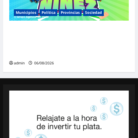
Municipios
Política
Provincias
Sociedad
Malvinas Argentinas celebra el Día de la
Niñez con dos jornadas de juegos,
espectáculos y actividades para toda la
familia
admin
06/08/2026