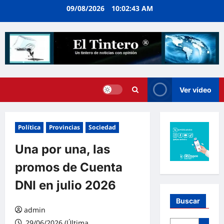
Ir
09/08/2026
10:02:44 AM
al
contenido
Ver vídeo
Política
Provincias
Sociedad
Una por una, las
promos de Cuenta
DNI en julio 2026
Buscar
admin
29/06/2026 (Última