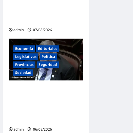
en San Cayetano: «La
libertad económica no
puede ser absoluta»
admin
07/08/2026
Economía
Editoriales
Legislativas
Política
Provincias
Seguridad
Sociedad
«Presidente cipayo»:
Mayans cruzó con dureza a
Milei y advirtió sobre un
juicio político por traición a
la Patria
admin
06/08/2026