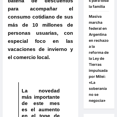
batería de descuentos
s para toda
la familia
para acompañar el
Masiva
consumo cotidiano de sus
marcha
más de 10 millones de
federal en
personas usuarias, con
Argentina
en rechazo
especial foco en las
a la
vacaciones de invierno y
reforma de
el comercio local.
la Ley de
Tierras
impulsada
por Milei:
«La
soberanía
La novedad
no se
más importante
negocia»
de este mes
es el aumento
en el tope de