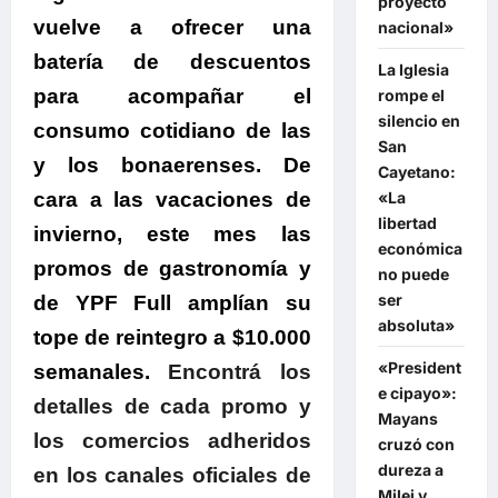
proyecto
vuelve a ofrecer una
nacional»
batería de descuentos
La Iglesia
para acompañar el
rompe el
silencio en
consumo cotidiano de las
San
y los bonaerenses. De
Cayetano:
«La
cara a las vacaciones de
libertad
invierno, este mes las
económica
promos de gastronomía y
no puede
ser
de YPF Full amplían su
absoluta»
tope de reintegro a $10.000
«President
semanales.
Encontrá los
e cipayo»:
detalles de cada promo y
Mayans
los comercios adheridos
cruzó con
dureza a
en los canales oficiales de
Milei y