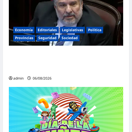
Economía
Editoriales
Legislativas
Política
Provincias
Seguridad
Sociedad
«Presidente cipayo»: Mayans cruzó con
dureza a Milei y advirtió sobre un juicio
político por traición a la Patria
admin
06/08/2026