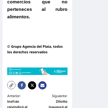
comercios que no
perteneces al rubro
alimentos.
© Grupo Agencia del Plata
, todos
los derechos reservados
N
Anterior:
Siguiente:
Insfrán
Ziliotto
a
reivindicó el
inauguró el