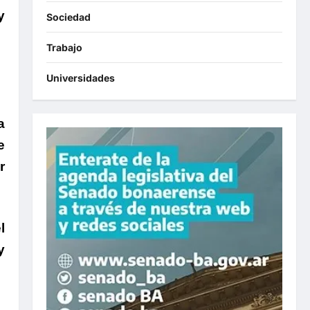
y
Sociedad
Trabajo
Universidades
a
e
r
l
y