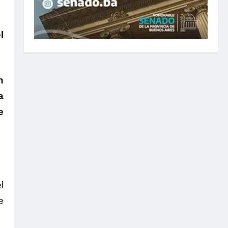
l
n
a
e
l
e