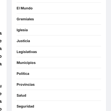
El Mundo
Gremiales
Iglesia
a
e
Justicia
a
Legislativas
o
Municipios
a
Política
Provincias
u
e
Salud
a
Seguridad
o