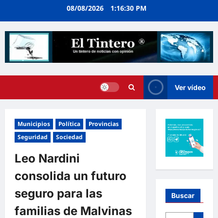
Ir
08/08/2026
1:16:31 PM
al
contenido
Ver vídeo
Municipios
Política
Provincias
Seguridad
Sociedad
Leo Nardini
consolida un futuro
seguro para las
Buscar
familias de Malvinas