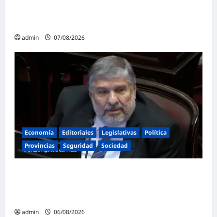
Cayetano: «La libertad económica no puede
ser absoluta»
admin
07/08/2026
Economía
Editoriales
Legislativas
Política
Provincias
Seguridad
Sociedad
«Presidente cipayo»: Mayans cruzó con
dureza a Milei y advirtió sobre un juicio
político por traición a la Patria
admin
06/08/2026