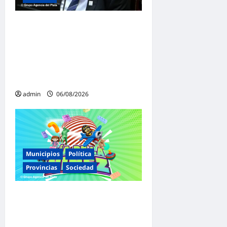
«Presidente cipayo»:
Mayans cruzó con dureza a
Milei y advirtió sobre un
juicio político por traición a
la Patria
admin
06/08/2026
Municipios
Política
Provincias
Sociedad
Malvinas Argentinas celebra
el Día de la Niñez con dos
jornadas de juegos,