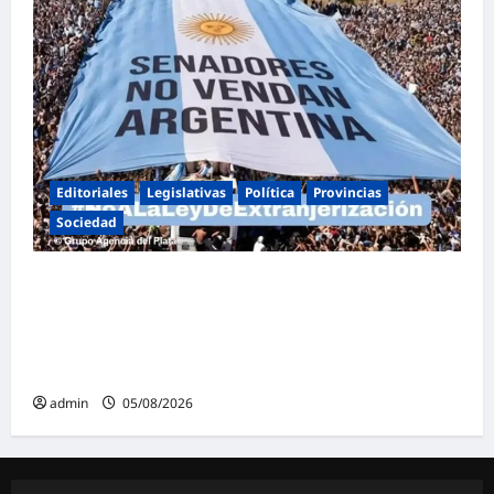
Editoriales
Legislativas
Política
Provincias
Sociedad
Masiva marcha federal en Argentina en
rechazo a la reforma de la Ley de Tierras
impulsada por Milei: «La soberanía no se
negocia»
admin
05/08/2026