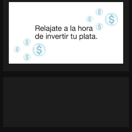
©
El Tintero – Diario Digital |
ISSN 2796-9622
| Director
Propietario: Oscar Dufour | Pyme N°
921012226
| DNM-
INPI N°3.408.326 | Registro DNDA en trámite | N° de
edición 3405|
© Grupo Agencia del Plata
| © 2013 -2026
| Todos los derechos reservados