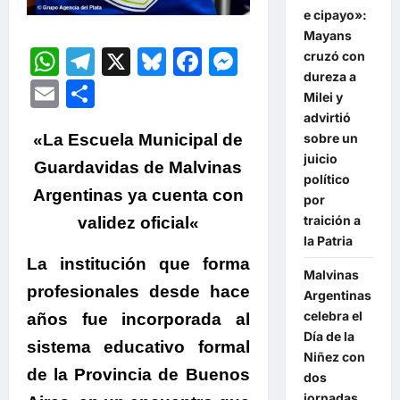
e cipayo»:
Mayans
WhatsApp
Telegram
X
Bluesky
Facebook
Messenger
cruzó con
dureza a
Email
Compartir
Milei y
advirtió
sobre un
«
La Escuela Municipal de
juicio
Guardavidas de Malvinas
político
Argentinas ya cuenta con
por
traición a
validez oficial
«
la Patria
La institución que forma
Malvinas
profesionales desde hace
Argentinas
celebra el
años fue incorporada al
Día de la
sistema educativo formal
Niñez con
de la Provincia de Buenos
dos
jornadas