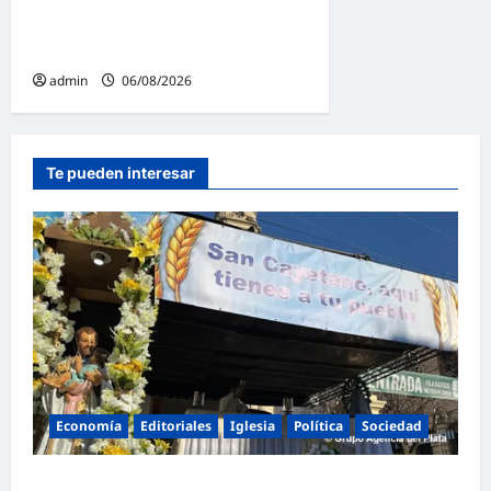
espectáculos y actividades
para toda la familia
admin
06/08/2026
Te pueden interesar
Economía
Editoriales
Iglesia
Política
Sociedad
La Iglesia rompe el silencio en San