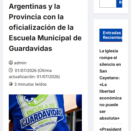
Busca
Argentinas y la
Provincia con la
oficialización de la
Entradas
Escuela Municipal de
Recientes
Guardavidas
La Iglesia
rompe el
admin
silencio en
01/07/2026 (Última
San
actualización: 01/07/2026)
Cayetano:
3 minutos leídos
«La
libertad
económica
no puede
ser
absoluta»
«President