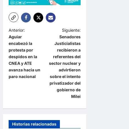
N
Anterior:
Siguiente:
Aguiar
Senadores
a
encabezó la
Justicialistas
v
protesta por
recibieron a
e
despidos en la
referentes del
CNEA y ATE
sector nuclear y
g
avanza hacia un
advirtieron
a
paro nacional
sobre el intento
privatizador del
c
gobierno de
i
Milei
ó
n
d
Historias relacionadas