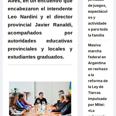
Aires, en un encuentro que
de juegos,
encabezaron el intendente
espectácul
Leo Nardini y el director
os y
actividade
provincial Javier Ranaldi,
s para toda
acompañados por
la familia
autoridades educativas
Masiva
provinciales y locales y
marcha
estudiantes graduados.
federal en
Argentina
en rechazo
a la
reforma de
la Ley de
Tierras
impulsada
por Milei:
«La