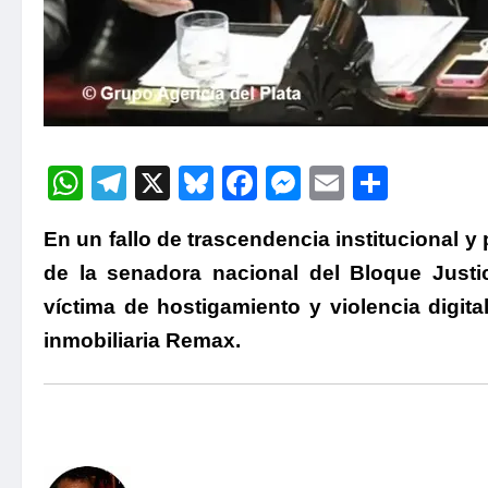
WhatsApp
Telegram
X
Bluesky
Facebook
Messenger
Email
Compa
En un fallo de trascendencia institucional y p
de la senadora nacional del Bloque Justic
víctima de hostigamiento y violencia digita
inmobiliaria Remax.