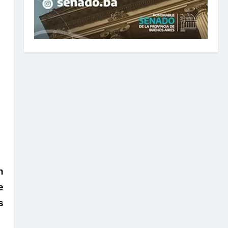
n
e
s