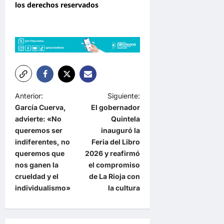
los derechos reservados
N
Anterior:
Siguiente:
García Cuerva,
El gobernador
a
advierte: «No
Quintela
v
queremos ser
inauguró la
e
indiferentes, no
Feria del Libro
queremos que
2026 y reafirmó
g
nos ganen la
el compromiso
a
crueldad y el
de La Rioja con
individualismo»
la cultura
c
i
ó