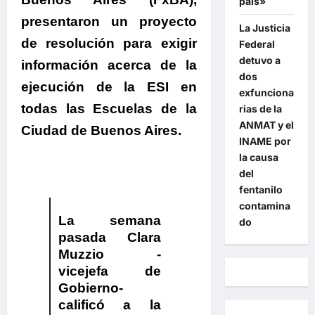
país»
presentaron un proyecto
La Justicia
de resolución para exigir
Federal
detuvo a
información acerca de la
dos
ejecución de la ESI en
exfunciona
todas las Escuelas de la
rias de la
ANMAT y el
Ciudad de Buenos Aires.
INAME por
la causa
del
fentanilo
contamina
La semana
do
pasada Clara
Muzzio -
vicejefa de
Gobierno-
calificó a la