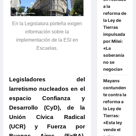
a la
reforma de
la Ley de
En la Legislatura porteña exigen
Tierras
información sobre la
impulsada
implementación de la ESI en
por Milei:
«La
Escuelas.
soberanía
no se
negocia»
Legisladores del
Mayans
contunden
larretismo nucleados en el
te contra la
espacio Confianza y
reforma a
Desarrollo (CyD), de la
la Ley de
Tierras:
Unión Cívica Radical
«Esta ley
(UCR) y Fuerza por
vende el
Buenos Aires (FxBA),