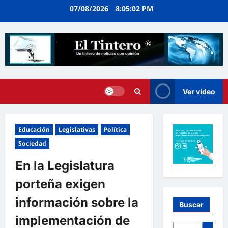
Ir
07/08/2026
8:05:02 PM
al
contenido
Ver vídeo
Educación
Legislativas
Política
Sociedad
En la Legislatura
porteña exigen
información sobre la
Buscar
implementación de