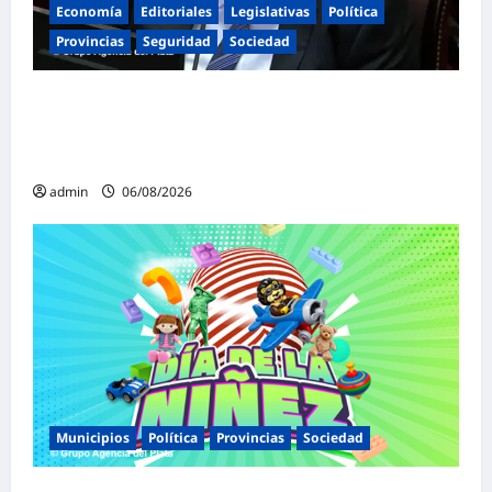
Economía
Editoriales
Legislativas
Política
Provincias
Seguridad
Sociedad
«Presidente cipayo»: Mayans cruzó con
dureza a Milei y advirtió sobre un juicio
político por traición a la Patria
admin
06/08/2026
Municipios
Política
Provincias
Sociedad