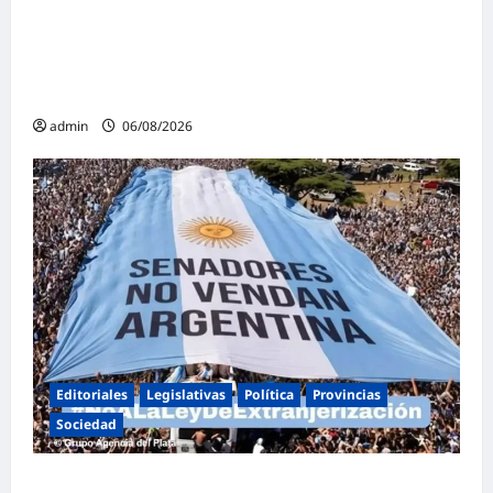
Malvinas Argentinas celebra el Día de la
Niñez con dos jornadas de juegos,
espectáculos y actividades para toda la
familia
admin
06/08/2026
Editoriales
Legislativas
Política
Provincias
Sociedad
Masiva marcha federal en Argentina en