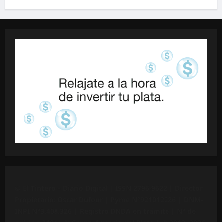
©
El Tintero – Diario Digital |
ISSN 2796-9622
| Director
Propietario: Oscar Dufour | Pyme N°
921012226
| DNM-
INPI N°3.408.326 | Registro DNDA en trámite | N° de