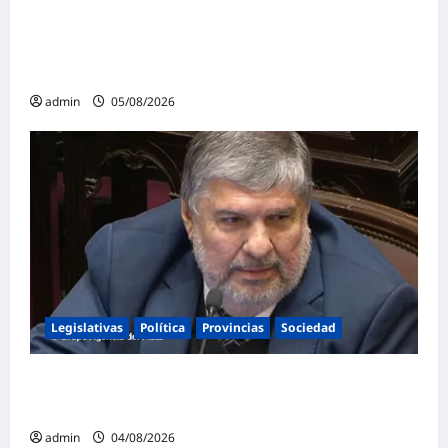
rechazo a la reforma de la Ley de Tierras
impulsada por Milei: «La soberanía no se
negocia»
admin
05/08/2026
Legislativas
Política
Provincias
Sociedad
Mayans contundente contra la reforma a la
Ley de Tierras: «Esta ley vende el país»
admin
04/08/2026