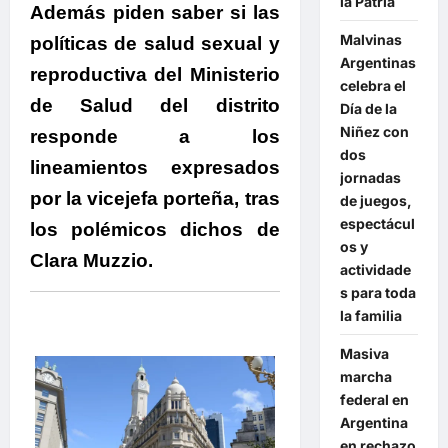
la Patria
Además piden saber si las
Malvinas
políticas de salud sexual y
Argentinas
reproductiva del Ministerio
celebra el
de Salud del distrito
Día de la
Niñez con
responde a los
dos
lineamientos expresados
jornadas
por la vicejefa porteña, tras
de juegos,
espectácul
los polémicos dichos de
os y
Clara Muzzio.
actividade
s para toda
la familia
Masiva
marcha
federal en
Argentina
en rechazo