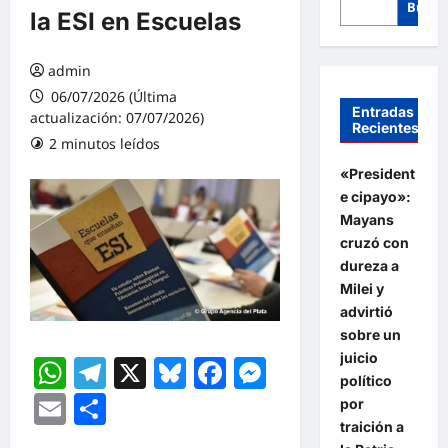
Busca
la ESI en Escuelas
admin
06/07/2026 (Última
Entradas
actualización: 07/07/2026)
Recientes
2 minutos leídos
«President
e cipayo»:
Mayans
cruzó con
dureza a
Milei y
advirtió
sobre un
juicio
WhatsApp
Telegram
X
Bluesky
Facebook
Messenger
político
Email
Compartir
por
traición a