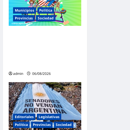
Municipios
Política
Provincias
Sociedad
Malvinas Argentinas celebra
el Día de la Niñez con dos
jornadas de juegos,
espectáculos y actividades
para toda la familia
admin
06/08/2026
Editoriales
Legislativas
Política
Provincias
Sociedad