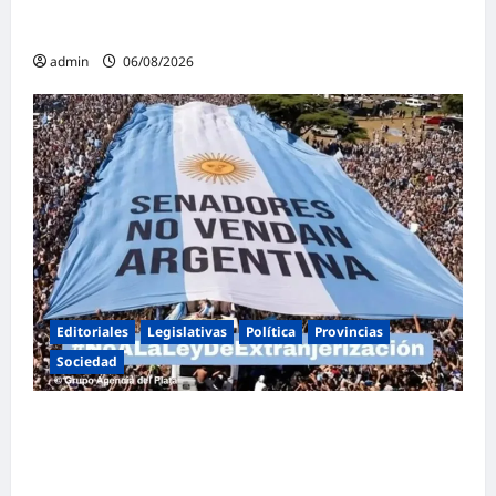
espectáculos y actividades para toda la
familia
admin
06/08/2026
Editoriales
Legislativas
Política
Provincias
Sociedad
Masiva marcha federal en Argentina en
rechazo a la reforma de la Ley de Tierras
impulsada por Milei: «La soberanía no se