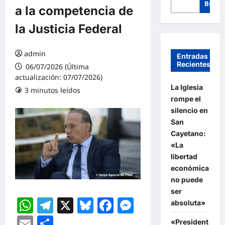
Busca
a la competencia de
la Justicia Federal
admin
Entradas
Recientes
06/07/2026 (Última
actualización: 07/07/2026)
La Iglesia
3 minutos leídos
rompe el
silencio en
San
Cayetano:
«La
libertad
económica
no puede
ser
WhatsApp
Telegram
X
Bluesky
Facebook
Messenger
absoluta»
Email
Compartir
«President