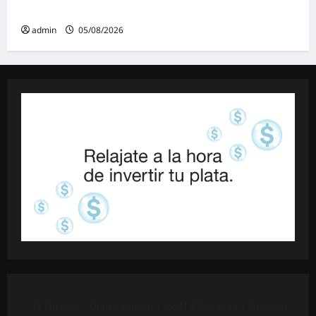
negocia»
admin
05/08/2026
©
El Tintero – Diario Digital |
ISSN 2796-9622
| Director