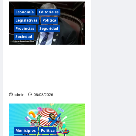
Economía
Editoriales
Legislativas
Política
Provincias
Seguridad
Sociedad
«Presidente cipayo»:
Mayans cruzó con dureza a
Milei y advirtió sobre un
juicio político por traición a
la Patria
admin
06/08/2026
Municipios
Política