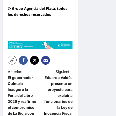
© Grupo Agencia del Plata
, todos
los derechos reservados
N
Anterior:
Siguiente:
El gobernador
Eduardo Valdés
a
Quintela
presentó un
v
inauguró la
proyecto para
e
Feria del Libro
excluir a
2026 y reafirmó
funcionarios de
g
el compromiso
la Ley de
a
de La Rioja con
Inocencia Fiscal