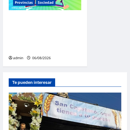
Provincias
Sociedad
Malvinas Argentinas celebra
el Día de la Niñez con dos
jornadas de juegos,
espectáculos y actividades
para toda la familia
admin
06/08/2026
Te pueden interesar