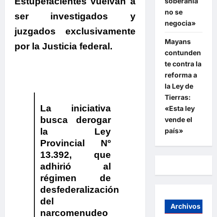
Estupefacientes vuelvan a
soberanía
no se
ser investigados y
negocia»
juzgados exclusivamente
Mayans
por la Justicia federal.
contunden
te contra la
reforma a
la Ley de
Tierras:
La iniciativa
«Esta ley
busca derogar
vende el
país»
la Ley
Provincial Nº
13.392
, que
adhirió al
régimen de
desfederalización
del
Archivos
narcomenudeo