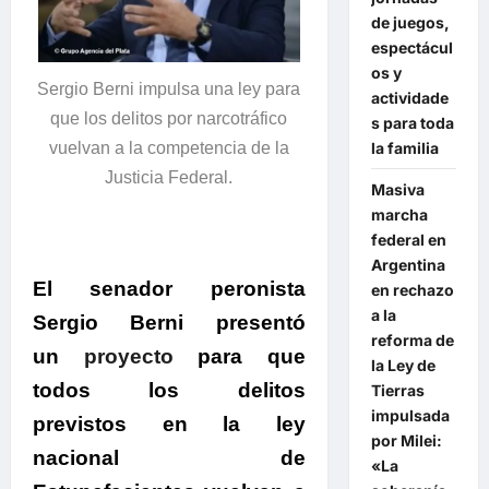
de juegos,
espectácul
os y
Sergio Berni impulsa una ley para
actividade
que los delitos por narcotráfico
s para toda
la familia
vuelvan a la competencia de la
Justicia Federal.
Masiva
marcha
federal en
Argentina
El senador peronista
en rechazo
a la
Sergio Berni presentó
reforma de
un
proyecto
para que
la Ley de
todos los delitos
Tierras
impulsada
previstos en la ley
por Milei:
nacional de
«La