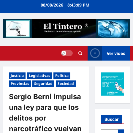
Ir
08/08/2026
8:43:09 PM
al
contenido
Ver vídeo
Justicia
Legislativas
Política
Provincias
Seguridad
Sociedad
Sergio Berni impulsa
una ley para que los
delitos por
Buscar
narcotráfico vuelvan