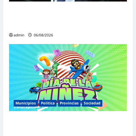
«Presidente cipayo»: Mayans cruzó con
dureza a Milei y advirtió sobre un juicio
político por traición a la Patria
admin
06/08/2026
Municipios
Política
Provincias
Sociedad
Malvinas Argentinas celebra el Día de la
Niñez con dos jornadas de juegos,