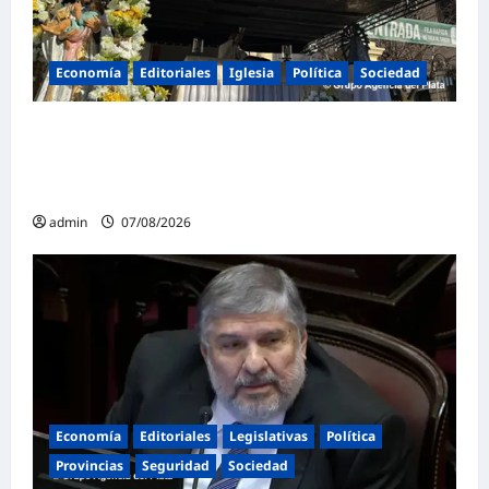
Economía
Editoriales
Iglesia
Política
Sociedad
La Iglesia rompe el silencio en San
Cayetano: «La libertad económica no puede
ser absoluta»
admin
07/08/2026
Economía
Editoriales
Legislativas
Política
Provincias
Seguridad
Sociedad