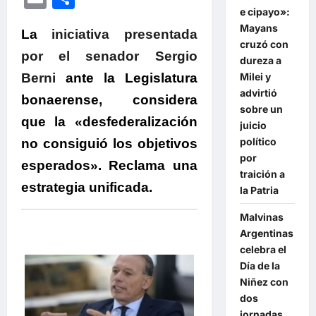
e cipayo»:
Mayans
La
iniciativa presentada
cruzó con
por el senador Sergio
dureza a
Berni
ante la Legislatura
Milei y
advirtió
bonaerense, considera
sobre un
que la «desfederalización
juicio
político
no consiguió los objetivos
por
esperados». Reclama una
traición a
estrategia unificada.
la Patria
Malvinas
Argentinas
celebra el
Día de la
Niñez con
dos
jornadas