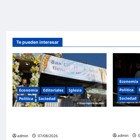
Te pueden interesar
Economía
Política
Economía
Editoriales
Iglesia
Sociedad
Política
Sociedad
«Presidente
La Iglesia rompe el silencio en San
dureza a Mile
Cayetano: «La libertad económica no puede
político por t
ser absoluta»
admin
0
admin
07/08/2026