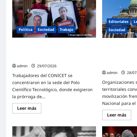
de
naci
Kirchner
doce
ante
para
el
el
Comité
lune
Editoriales
L
de
3
Derechos
de
Política
Sociedad
Trabajo
Sociedad
Humanos
agos
de
las
Naciones
CIENCIA ARGENTINA | Nueva protesta
Frente multisect
Unidas
en el CONICET contra el ajuste del
una marcha masi
gobierno de Milei
agosto para fren
de Tierras de Mil
admin
29/07/2026
admin
28/07
Trabajadores del CONICET se
Organizaciones s
concentraron en la sede del Polo
territoriales co
Científico Tecnológico, donde exigieron
movilización fre
la prórroga de...
Nacional para el 
Lee
Leer más
más
Lee
Leer más
sobre
más
CIENCIA
sobr
ARGENTINA
Fren
|
multi
Nueva
y