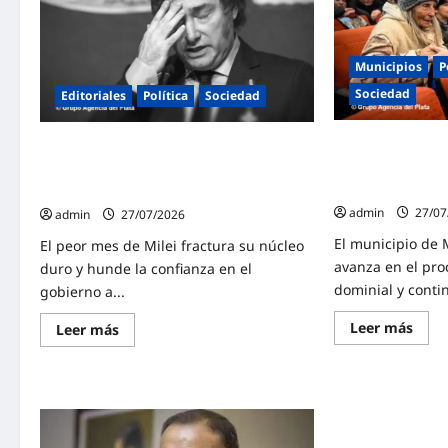
protesta
feder
en
prep
el
una
CONICET
marc
contra
masi
Municipios
P
el
al
ajuste
Cong
Sociedad
Editoriales
Política
Sociedad
del
el
gobierno
6
de
de
Milei
Leo Nardini cons
Julio negro para el gobierno de Milei: La
agos
para
familias de Malv
recesión fractura la base electoral que
frena
firma de sus esc
lo llevó a la presidencia
la
refo
admin
27/07
admin
27/07/2026
de
la
El municipio de 
El peor mes de Milei fractura su núcleo
Ley
de
avanza en el pro
duro y hunde la confianza en el
Tierr
dominial y conti
de
gobierno a...
Milei
Lee
Leer más
Lee
Leer más
más
más
sobr
sobre
Leo
Julio
Nard
negro
cons
para
el
el
arrai
gobierno
de
de