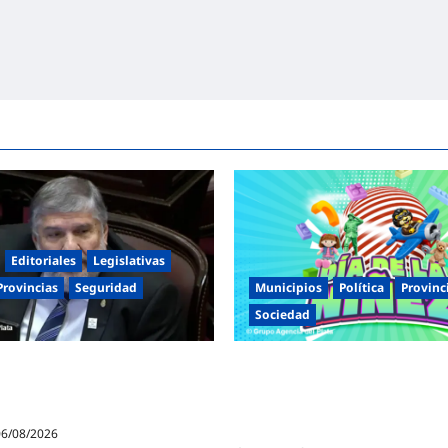
Editoriales
Legislativas
Provincias
Seguridad
Municipios
Política
Provinc
Sociedad
 cipayo»: Mayans cruzó con
Malvinas Argentinas celebra el 
i y advirtió sobre un juicio
Niñez con dos jornadas de jue
raición a la Patria
espectáculos y actividades para
familia
6/08/2026