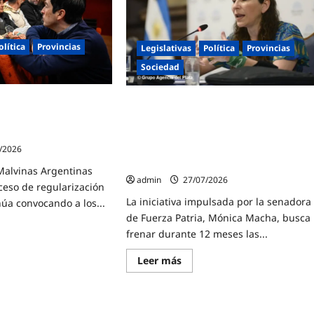
más
al
aportó
ara
al
PBI
ha
de
va
olítica
Provincias
Legislativas
Política
Provincias
la
provincia
reso
Sociedad
de
Buenos
Aires
olida el arraigo de 41
en
Mónica Macha presentó en la
to
la
inas Argentinas con la
Legislatura Bonaerense un proyecto d
última
r
rituras
década
Ley para suspender las ejecuciones
rma
hipotecarias y judiciales sobre
/2026
viviendas únicas
Malvinas Argentinas
admin
27/07/2026
ceso de regularización
as
La iniciativa impulsada por la senadora
núa convocando a los...
de Fuerza Patria, Mónica Macha, busca
frenar durante 12 meses las...
e
Lee
Leer más
ini
más
olida
sobre
Mónica
go
Macha
presentó