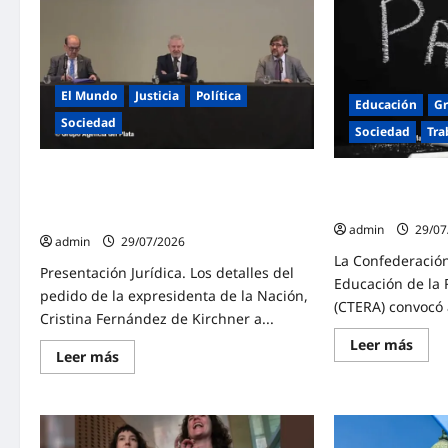
El Mundo
Justicia
Política
Educación
Gr
Sociedad
Sociedad
Tra
Presentación de Cristina Fernández de
CTERA convocó a
Kirchner ante el Comité de Derechos
docente para el 
Humanos de las Naciones Unidas
admin
29/07
admin
29/07/2026
La Confederación
Presentación Jurídica. Los detalles del
Educación de la 
pedido de la expresidenta de la Nación,
(CTERA) convocó 
Cristina Fernández de Kirchner a...
Lee
Leer más
Lee
Leer más
más
más
sobr
sobre
CTER
Presentación
conv
de
a
Cristina
un
Fernández
paro