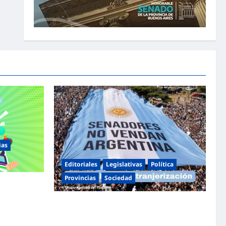
ias
Editoriales
Legislativas
Política
Provincias
Sociedad
Día de la
gos,
Masiva marcha federal en Argentina en
 toda la
rechazo a la reforma de la Ley de Tierras
impulsada por Milei: «La soberanía no se