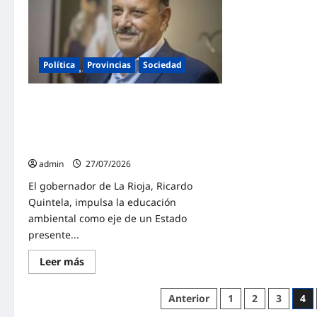
41
Milei:
famil
La
de
recesión
Malv
fractura
Arge
la
con
base
la
electoral
Política
Provincias
Sociedad
firm
que
de
lo
sus
llevó
Quintela: «Cuando el Estado invierte en
escri
a
la
educación ambiental, siembra
presidencia
conciencia para las generaciones
presentes y futuras»
admin
27/07/2026
El gobernador de La Rioja, Ricardo
Quintela, impulsa la educación
ambiental como eje de un Estado
presente...
Lee
Leer más
más
sobre
Quintela:
Paginación
Anterior
1
2
3
4
«Cuando
el