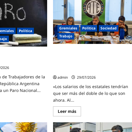
Gremiales
Política
Sociedad
emiales
Política
Trabajo
bajo
ATE lanzó un paro nacional con
 un paro nacional
movilización para el 3 de agosto por
lunes 3 de agosto
aumento salarial y contra el
/2026
vaciamiento del Estado
 de Trabajadores de la
admin
29/07/2026
República Argentina
«Los salarios de los estatales tendrían
a un Paro Nacional...
que ser más del doble de lo que son
ahora. Al...
e
Lee
Leer más
A
más
ocó
sobre
ATE
lanzó
un