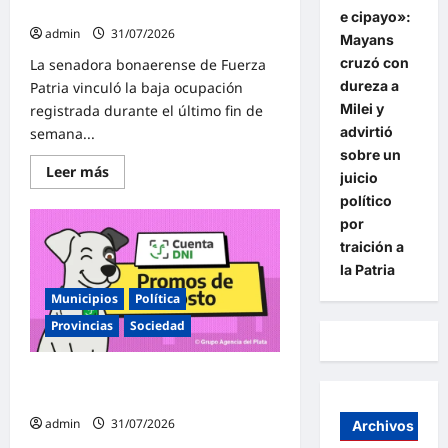
marplatenses nos va peor»
e cipayo»:
admin
31/07/2026
Mayans
cruzó con
La senadora bonaerense de Fuerza
dureza a
Patria vinculó la baja ocupación
Milei y
registrada durante el último fin de
advirtió
semana...
sobre un
Lee
Leer más
juicio
más
sobre
político
Raverta
por
alertó
por
traición a
la
caída
la Patria
del
turismo:
Municipios
Política
«Con
este
Provincias
Sociedad
modelo
económico
de
Cuenta DNI: «Una por una, las
Milei
y
promos en agosto 2026»
Caputo,
a
admin
31/07/2026
Archivos
los