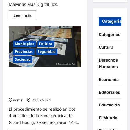
Malvinas Más Digital, los...
Lee
Leer más
más
Categorias
sobre
El
municipio
Categorias
de
Malvinas
Argentinas
Municipios
Política
Cultura
lanza
una
Provincias
Seguridad
herramienta
Sociedad
para
Derechos
habilitar
Humanos
comercios
de
Mas seguridad en Malvinas
manera
Economía
digital
Argentinas: «Allanamientos en
Grand Bourg, secuestraron cocaína
Editoriales
y detuvieron a cuatro personas»
admin
31/07/2026
Educación
El procedimiento se realizó en dos
domicilios de la zona céntrica de
El Mundo
Grand Bourg. Se secuestraron 143...