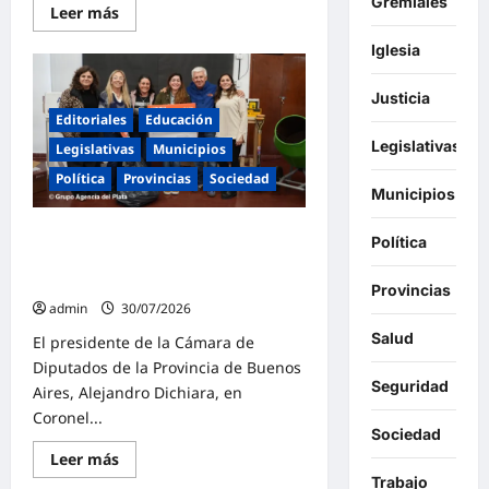
Gremiales
Lee
Leer más
más
sobre
Iglesia
Mas
seguridad
en
Justicia
Malvinas
Argentinas:
Editoriales
Educación
«Allanamientos
Legislativas
en
Legislativas
Municipios
Grand
Bourg,
Política
Provincias
Sociedad
secuestraron
Municipios
cocaína
y
Dichiara consolidó su apoyo a la
detuvieron
Política
a
educación pública en Coronel
cuatro
Dorrego
personas»
Provincias
admin
30/07/2026
Salud
El presidente de la Cámara de
Diputados de la Provincia de Buenos
Seguridad
Aires, Alejandro Dichiara, en
Coronel...
Sociedad
Lee
Leer más
más
Trabajo
sobre