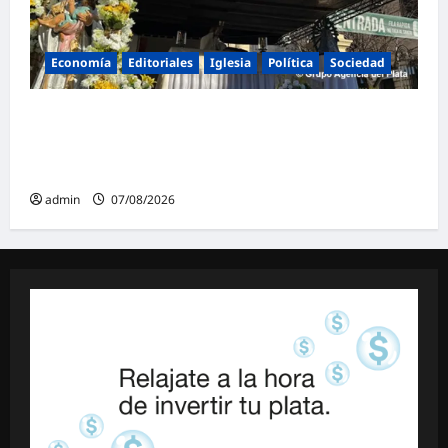
Economía
Editoriales
Iglesia
Política
Sociedad
La Iglesia rompe el silencio en San
Cayetano: «La libertad económica no puede
ser absoluta»
admin
07/08/2026