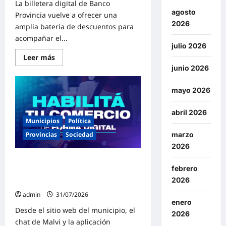
argentinos
La billetera digital de Banco
nos
agosto
Provincia vuelve a ofrecer una
va
mal
2026
amplia batería de descuentos para
y
a
acompañar el...
los
julio 2026
marplatenses
Lee
Leer más
nos
más
va
junio 2026
sobre
peor»
Cuenta
DNI:
mayo 2026
«Una
por
una,
abril 2026
las
promos
Municipios
Política
en
agosto
Provincias
Sociedad
marzo
2026»
2026
El municipio de Malvinas Argentinas
febrero
lanza una herramienta para habilitar
2026
comercios de manera digital
admin
31/07/2026
enero
Desde el sitio web del municipio, el
2026
chat de Malvi y la aplicación