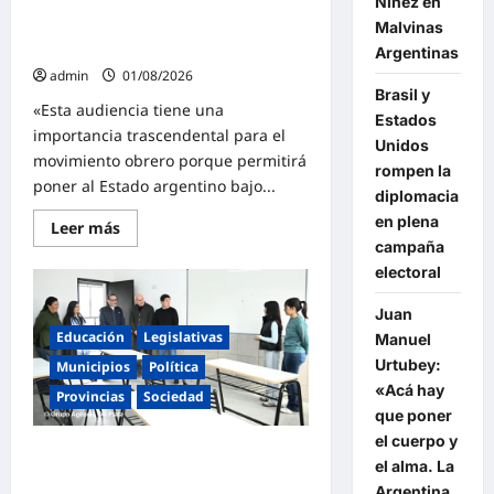
Niñez en
la CIDH para que de explicaciones
un
sobre la reforma laboral y la
Malvinas
ajuste
salvaje
represión
Argentinas
que
solo
admin
01/08/2026
cierra
Brasil y
con
«Esta audiencia tiene una
Estados
represión
importancia trascendental para el
Unidos
movimiento obrero porque permitirá
rompen la
poner al Estado argentino bajo...
diplomacia
en plena
Lee
Leer más
más
campaña
sobre
electoral
El
FreSU
lleva
Juan
al
Estado
Educación
Legislativas
Manuel
argentino
Urtubey:
a
Municipios
Política
la
«Acá hay
CIDH
Provincias
Sociedad
para
que poner
que
el cuerpo y
de
Leo Nardini y Luis Vivona
explicaciones
el alma. La
sobre
consolidan la educación pública en
la
Argentina