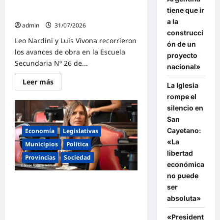
Malvinas Argentinas con obras
reforma
tiene que ir
laboral
clave en Grand Bourg
y
a la
la
admin
31/07/2026
represión
construcci
Leo Nardini y Luis Vivona recorrieron
ón de un
los avances de obra en la Escuela
proyecto
Secundaria Nº 26 de...
nacional»
Lee
Leer más
La Iglesia
más
sobre
rompe el
Leo
silencio en
Nardini
y
San
Luis
Vivona
Cayetano:
Economía
Legislativas
consolidan
«La
la
Municipios
Política
educación
libertad
pública
Provincias
Sociedad
en
económica
Malvinas
no puede
Argentinas
Raverta alertó por la caída del
con
ser
obras
turismo: «Con este modelo
clave
absoluta»
económico de Milei y Caputo, a los
en
Grand
argentinos nos va mal y a los
«President
Bourg