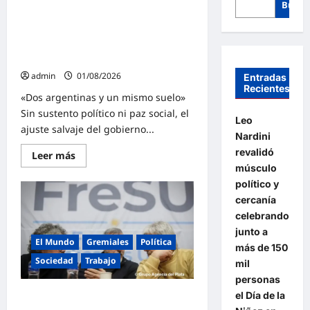
Busca
Agosto llegó «sin consenso político
ni social» para el gobierno de Milei
que impone un ajuste salvaje que
solo cierra con represión
admin
01/08/2026
Entradas
Recientes
«Dos argentinas y un mismo suelo»
Sin sustento político ni paz social, el
Leo
ajuste salvaje del gobierno...
Nardini
revalidó
Lee
Leer más
más
músculo
sobre
Agosto
político y
llegó
cercanía
«sin
consenso
celebrando
político
junto a
ni
social»
El Mundo
Gremiales
Política
más de 150
para
el
Sociedad
Trabajo
mil
gobierno
personas
de
Milei
el Día de la
El FreSU lleva al Estado argentino a
que
impone