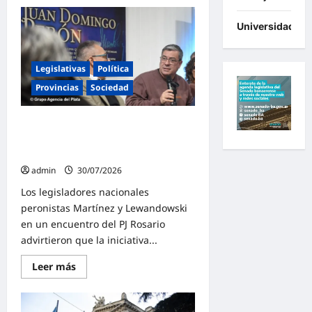
Dichiara
consolidó
Universidades
su
apoyo
a
la
educación
Legislativas
Política
pública
en
Provincias
Sociedad
Coronel
Dorrego
«La Ley de Extranjerización de
Tierras de Milei es un atentado
contra la soberanía»
admin
30/07/2026
Los legisladores nacionales
peronistas Martínez y Lewandowski
en un encuentro del PJ Rosario
advirtieron que la iniciativa...
Lee
Leer más
más
sobre
«La
Ley