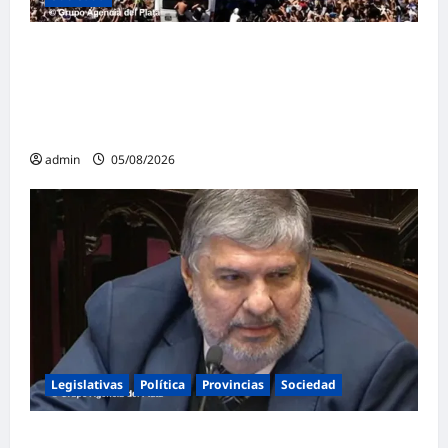
Masiva marcha federal en Argentina en
rechazo a la reforma de la Ley de Tierras
impulsada por Milei: «La soberanía no se
negocia»
admin
05/08/2026
Legislativas
Política
Provincias
Sociedad
Mayans contundente contra la reforma a la