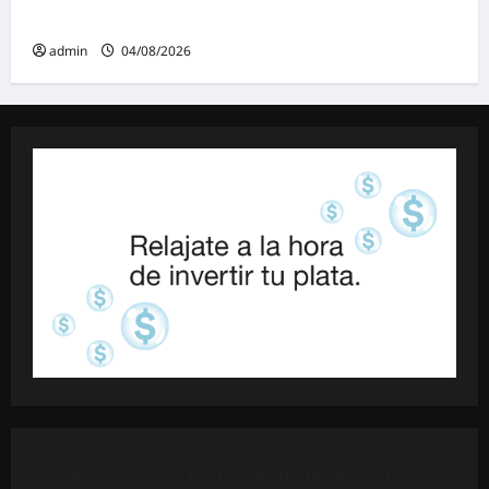
Ley de Tierras: «Esta ley vende el país»
admin
04/08/2026
©
El Tintero – Diario Digital |
ISSN 2796-9622
| Director