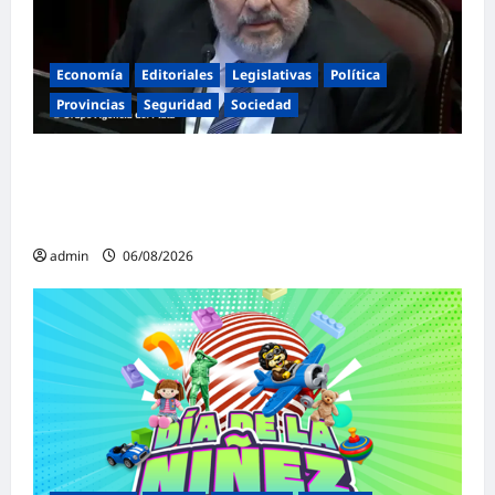
Economía
Editoriales
Legislativas
Política
Provincias
Seguridad
Sociedad
«Presidente cipayo»: Mayans cruzó con
dureza a Milei y advirtió sobre un juicio
político por traición a la Patria
admin
06/08/2026