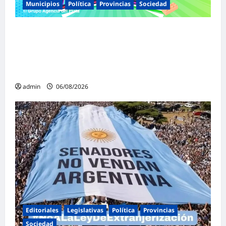
Municipios
Política
Provincias
Sociedad
Malvinas Argentinas celebra el Día de la
Niñez con dos jornadas de juegos,
espectáculos y actividades para toda la
familia
admin
06/08/2026
Editoriales
Legislativas
Política
Provincias
Sociedad