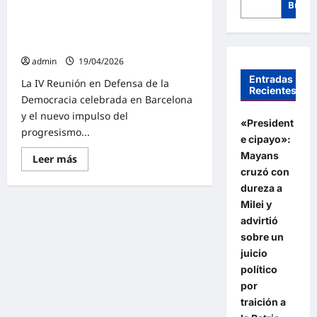
Busca
Barcelona y la defensa activa de la
democracia: El progresismo global
busca pasar a la ofensiva
admin
19/04/2026
Entradas
La IV Reunión en Defensa de la
Recientes
Democracia celebrada en Barcelona
y el nuevo impulso del
«President
progresismo...
e cipayo»:
Mayans
Lee
Leer más
más
cruzó con
sobre
Barcelona
dureza a
y
Milei y
la
defensa
advirtió
activa
de
sobre un
la
juicio
democracia:
El
político
progresismo
por
global
busca
traición a
pasar
a