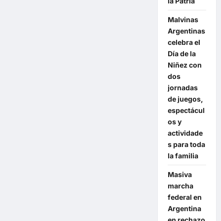
la Patria
la
ofensiva
Malvinas
Argentinas
celebra el
Día de la
Niñez con
dos
jornadas
de juegos,
espectácul
os y
actividade
s para toda
la familia
Masiva
marcha
federal en
Argentina
en rechazo