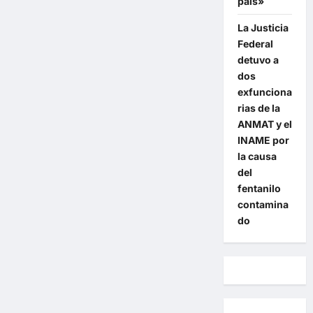
país»
La Justicia
Federal
detuvo a
dos
exfunciona
rias de la
ANMAT y el
INAME por
la causa
del
fentanilo
contamina
do