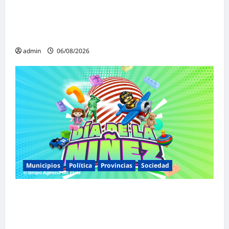
«Presidente cipayo»: Mayans cruzó con
dureza a Milei y advirtió sobre un juicio
político por traición a la Patria
admin
06/08/2026
Municipios
Política
Provincias
Sociedad
Malvinas Argentinas celebra el Día de la
Niñez con dos jornadas de juegos,
espectáculos y actividades para toda la