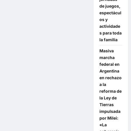
de juegos,
espectácul
os y
actividade
s para toda
la familia
Masiva
marcha
federal en
Argentina
en rechazo
a la
reforma de
la Ley de
Tierras
impulsada
por Milei:
«La