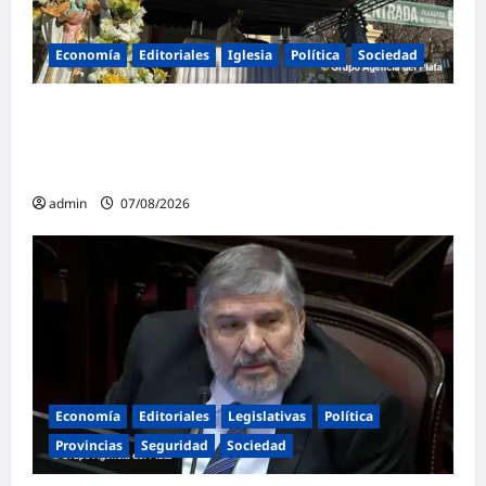
Economía
Editoriales
Iglesia
Política
Sociedad
La Iglesia rompe el silencio en San
Cayetano: «La libertad económica no puede
ser absoluta»
admin
07/08/2026
Economía
Editoriales
Legislativas
Política
Provincias
Seguridad
Sociedad