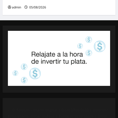
admin
05/08/2026
©
El Tintero – Diario Digital |
ISSN 2796-9622
| Director
Propietario: Oscar Dufour | Pyme N°
921012226
| DNM-