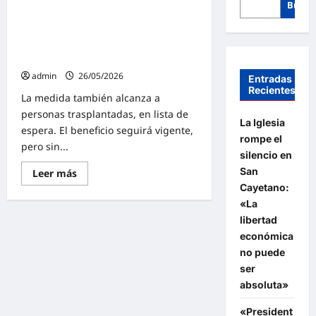
Busca
El gobierno de Milei deja de cubrir
los pasajes gratuitos a personas
con discapacidad y niños con
cáncer: «Fin del subsidio»
admin
26/05/2026
Entradas
Recientes
La medida también alcanza a
personas trasplantadas, en lista de
La Iglesia
espera. El beneficio seguirá vigente,
rompe el
pero sin...
silencio en
San
Lee
Leer más
más
Cayetano:
sobre
El
«La
gobierno
libertad
de
Milei
económica
deja
de
no puede
cubrir
ser
los
pasajes
absoluta»
gratuitos
a
personas
«President