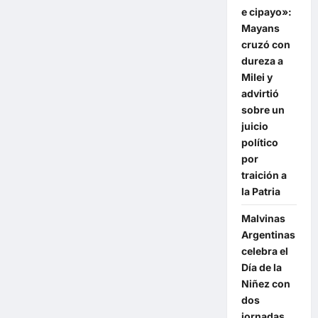
con
e cipayo»:
discapacidad
y
Mayans
niños
con
cruzó con
cáncer:
dureza a
«Fin
del
Milei y
subsidio»
advirtió
sobre un
juicio
político
por
traición a
la Patria
Malvinas
Argentinas
celebra el
Día de la
Niñez con
dos
jornadas