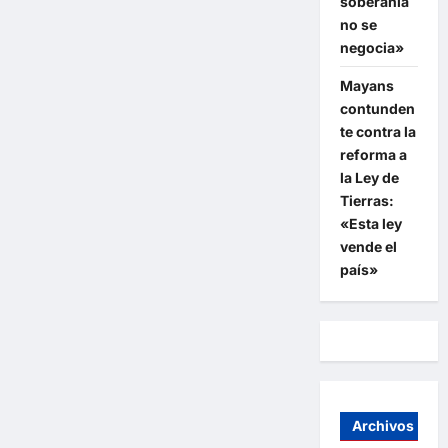
soberanía
no se
negocia»
Mayans
contunden
te contra la
reforma a
la Ley de
Tierras:
«Esta ley
vende el
país»
Archivos