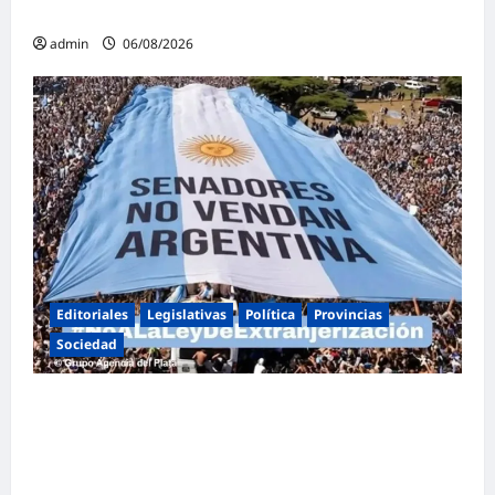
familia
admin
06/08/2026
Editoriales
Legislativas
Política
Provincias
Sociedad
Masiva marcha federal en Argentina en
rechazo a la reforma de la Ley de Tierras
impulsada por Milei: «La soberanía no se
negocia»