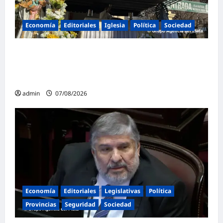
Economía
Editoriales
Iglesia
Política
Sociedad
La Iglesia rompe el silencio en San
Cayetano: «La libertad económica no puede
ser absoluta»
admin
07/08/2026
Economía
Editoriales
Legislativas
Política
Provincias
Seguridad
Sociedad