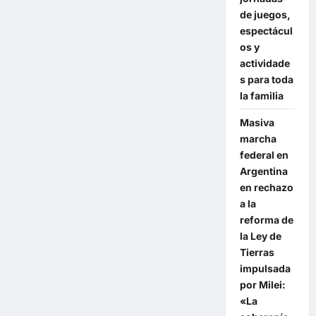
de juegos,
espectácul
os y
actividade
s para toda
la familia
Masiva
marcha
federal en
Argentina
en rechazo
a la
reforma de
la Ley de
Tierras
impulsada
por Milei:
«La