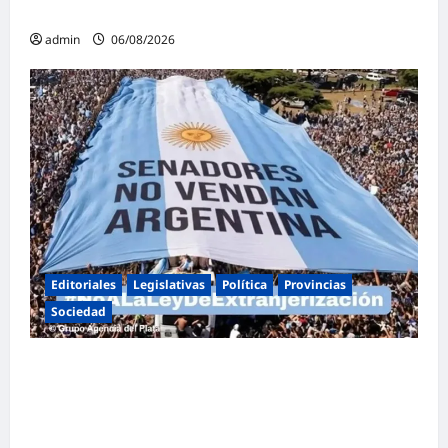
familia
admin
06/08/2026
Editoriales
Legislativas
Política
Provincias
Sociedad
Masiva marcha federal en Argentina en
rechazo a la reforma de la Ley de Tierras
impulsada por Milei: «La soberanía no se
negocia»