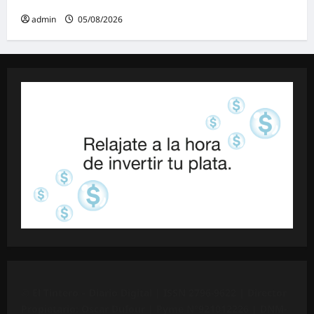
admin
05/08/2026
©
El Tintero – Diario Digital |
ISSN 2796-9622
| Director
Propietario: Oscar Dufour | Pyme N°
921012226
| DNM-