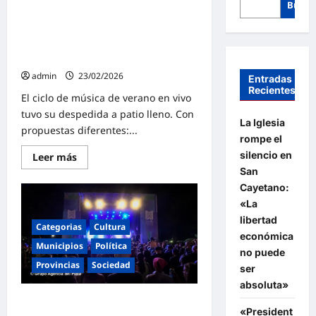
Busca
Malvinas Argentinas: «Casa
Abierta» en la CCA cerró el verano
con tres noches de música y
encuentro
admin
23/02/2026
Entradas
Recientes
El ciclo de música de verano en vivo
tuvo su despedida a patio lleno. Con
La Iglesia
propuestas diferentes:...
rompe el
silencio en
Lee
Leer más
más
San
sobre
Malvinas
Cayetano:
Argentinas:
«La
«Casa
Abierta»
libertad
en
Categorias
Cultura
la
económica
CCA
Municipios
Política
no puede
cerró
el
Provincias
Sociedad
ser
verano
con
absoluta»
tres
Noches de verano con música en
noches
«President
de