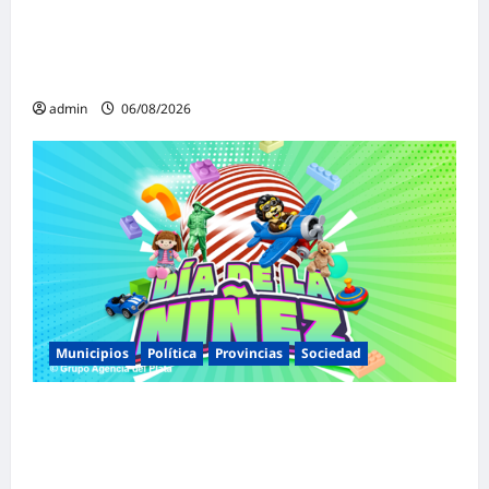
«Presidente cipayo»: Mayans cruzó con
dureza a Milei y advirtió sobre un juicio
político por traición a la Patria
admin
06/08/2026
Municipios
Política
Provincias
Sociedad
Malvinas Argentinas celebra el Día de la
Niñez con dos jornadas de juegos,
espectáculos y actividades para toda la