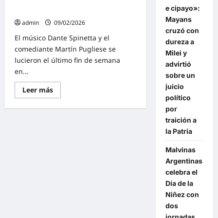
vivo en la CCA de Malvinas
música
e cipayo»:
Argentinas
y
encuentro
Mayans
admin
09/02/2026
cruzó con
El músico Dante Spinetta y el
dureza a
comediante Martín Pugliese se
Milei y
lucieron el último fin de semana
advirtió
en...
sobre un
juicio
Lee
Leer más
más
político
sobre
por
Noches
de
traición a
verano
con
la Patria
música
en
Malvinas
vivo
en
Argentinas
la
CCA
celebra el
de
Día de la
Malvinas
Argentinas
Niñez con
dos
jornadas