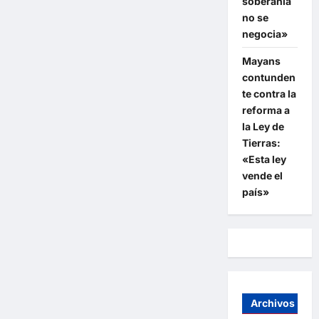
soberanía
no se
negocia»
Mayans
contunden
te contra la
reforma a
la Ley de
Tierras:
«Esta ley
vende el
país»
Archivos