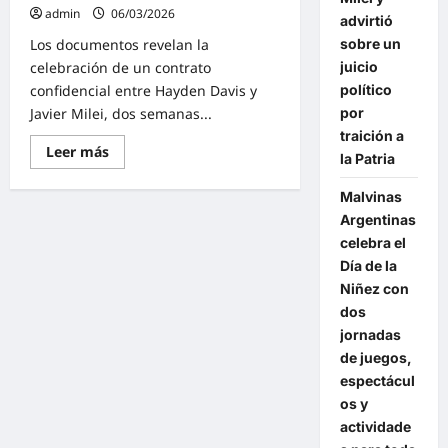
admin
06/03/2026
advirtió
sobre un
Los documentos revelan la
juicio
celebración de un contrato
político
confidencial entre Hayden Davis y
por
Javier Milei, dos semanas...
traición a
Lee
Leer más
la Patria
más
sobre
Causa
Malvinas
$LIBRA:
Argentinas
Las
nuevas
celebra el
pruebas
comprometen
Día de la
a
Niñez con
Javier
Milei
dos
jornadas
de juegos,
espectácul
os y
actividade