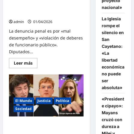
proyecto
$LIBRA: Diputados denunciaron en
causa
$LIBRA:
nacional»
la Justicia al fiscal Taiano por mal
«Con
desempeño de sus funciones
los
La Iglesia
dedos
admin
01/04/2026
pegados»
rompe el
La denuncia penal es por «mal
silencio en
desempeño» y «violación de deberes
San
de funcionario público».
Cayetano:
Diputados...
«La
libertad
Lee
Leer más
más
económica
sobre
no puede
$LIBRA:
Diputados
ser
denunciaron
absoluta»
en
la
Justicia
«President
al
El Mundo
Justicia
Política
fiscal
e cipayo»:
Taiano
Sociedad
Mayans
por
mal
cruzó con
desempeño
Causa $LIBRA: Las nuevas pruebas
de
dureza a
sus
comprometen a Javier Milei
Milei y
funciones