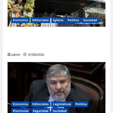
Economía
Editoriales
Iglesia
Política
Sociedad
La Iglesia rompe el silencio en San
Cayetano: «La libertad económica no puede
ser absoluta»
admin
07/08/2026
Economía
Editoriales
Legislativas
Política
Provincias
Seguridad
Sociedad