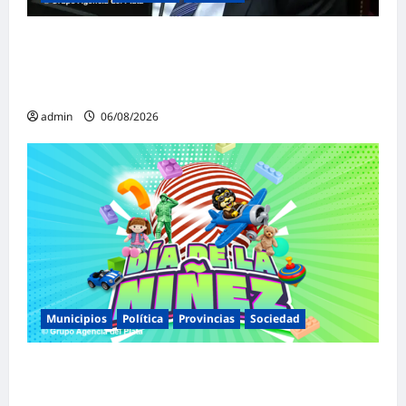
«Presidente cipayo»: Mayans cruzó con
dureza a Milei y advirtió sobre un juicio
político por traición a la Patria
admin
06/08/2026
Municipios
Política
Provincias
Sociedad
Malvinas Argentinas celebra el Día de la
Niñez con dos jornadas de juegos,