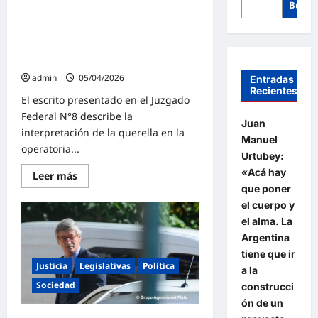
Busca
La querella solicitó el llamado a
indagatoria de Javier Milei en la
causa $LIBRA: «Con los dedos
pegados»
admin
05/04/2026
Entradas
Recientes
El escrito presentado en el Juzgado
Federal N°8 describe la
Juan
interpretación de la querella en la
Manuel
operatoria...
Urtubey:
«Acá hay
Lee
Leer más
más
que poner
sobre
La
el cuerpo y
querella
el alma. La
solicitó
el
Argentina
llamado
tiene que ir
a
indagatoria
Justicia
Legislativas
Política
a la
de
Javier
Sociedad
construcci
Milei
ón de un
en
la