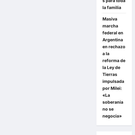
s para toda
la familia
Masiva
marcha
federal en
Argentina
en rechazo
a la
reforma de
la Ley de
Tierras
impulsada
por Milei:
«La
soberanía
no se
negocia»