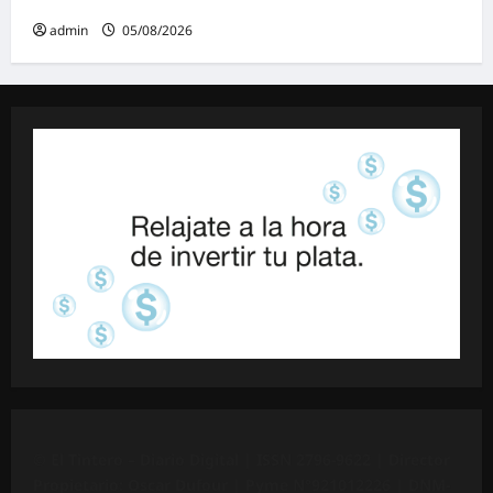
admin
05/08/2026
©
El Tintero – Diario Digital |
ISSN 2796-9622
| Director
Propietario: Oscar Dufour | Pyme N°
921012226
| DNM-