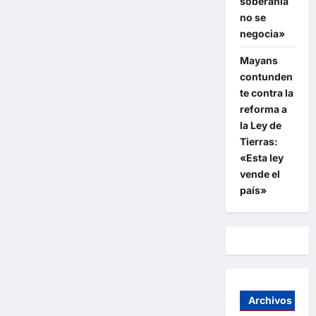
soberanía
no se
negocia»
Mayans
contunden
te contra la
reforma a
la Ley de
Tierras:
«Esta ley
vende el
país»
Archivos