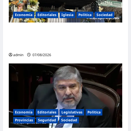
Economía
Editoriales
Iglesia
Política
Sociedad
La Iglesia rompe el silencio en San
Cayetano: «La libertad económica no puede
ser absoluta»
admin
07/08/2026
Economía
Editoriales
Legislativas
Política
Provincias
Seguridad
Sociedad