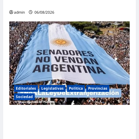
familia
admin
06/08/2026
Editoriales
Legislativas
Política
Provincias
Sociedad
Masiva marcha federal en Argentina en
rechazo a la reforma de la Ley de Tierras
impulsada por Milei: «La soberanía no se
negocia»