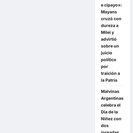
centro
clandestino
e cipayo»:
La
Mayans
Perla,
a
cruzó con
casi
cinco
dureza a
décadas
Milei y
del
inicio
advirtió
de
la
sobre un
dictadura
juicio
político
por
traición a
la Patria
Malvinas
Argentinas
celebra el
Día de la
Niñez con
dos
jornadas