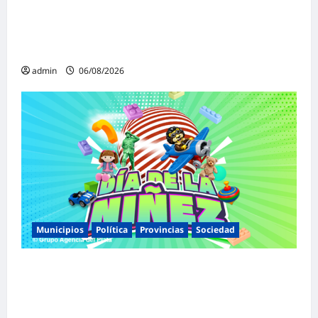
«Presidente cipayo»: Mayans cruzó con
dureza a Milei y advirtió sobre un juicio
político por traición a la Patria
admin
06/08/2026
Municipios
Política
Provincias
Sociedad
Malvinas Argentinas celebra el Día de la
Niñez con dos jornadas de juegos,
espectáculos y actividades para toda la