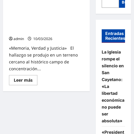
Busca
Identificaron restos de doce
detenidos-desaparecidos en predio
del ex centro clandestino La Perla, a
casi cinco décadas del inicio de la
dictadura
Entradas
Recientes
admin
10/03/2026
«Memoria, Verdad y Justicia» El
La Iglesia
hallazgo se produjo en un terreno
rompe el
cercano al histórico campo de
silencio en
concentración...
San
Cayetano:
Lee
Leer más
más
«La
sobre
Identificaron
libertad
restos
económica
de
doce
no puede
detenidos-
desaparecidos
ser
en
absoluta»
predio
del
ex
«President