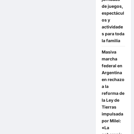
de juegos,
espectácul
os y
actividade
s para toda
la familia
Masiva
marcha
federal en
Argentina
en rechazo
a la
reforma de
la Ley de
Tierras
impulsada
por Milei:
«La