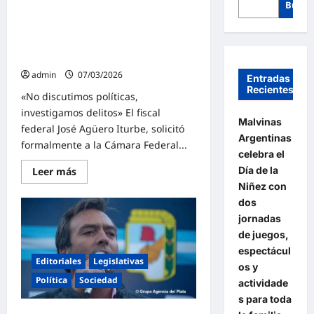
Busca
El Fiscal Federal Agüero Iturbe
solicitó reabrir la causa por la mega
deuda con el FMI. Están acusados
Macri, Caputo y Sturzenegger
admin
07/03/2026
Entradas
Recientes
«No discutimos políticas,
investigamos delitos» El fiscal
Malvinas
federal José Agüero Iturbe, solicitó
Argentinas
formalmente a la Cámara Federal...
celebra el
Día de la
Lee
Leer más
más
Niñez con
sobre
El
dos
Fiscal
jornadas
Federal
Agüero
de juegos,
Iturbe
solicitó
espectácul
reabrir
Editoriales
Legislativas
os y
la
causa
Política
Sociedad
actividade
por
la
s para toda
mega