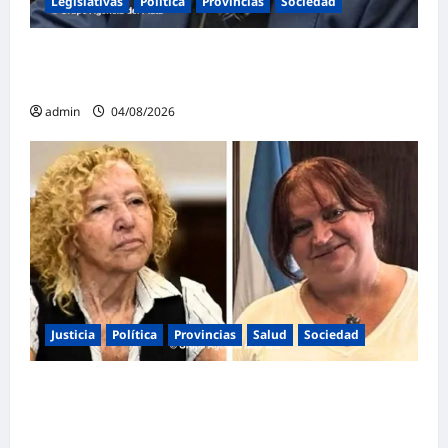
Legislativas
Política
Provincias
Sociedad
Mayans contundente contra la reforma a la
Ley de Tierras: «Esta ley vende el país»
admin
04/08/2026
Justicia
Política
Provincias
Salud
Sociedad
La Justicia Federal detuvo a dos
exfuncionarias de la ANMAT y el INAME por
la causa del fentanilo contaminado