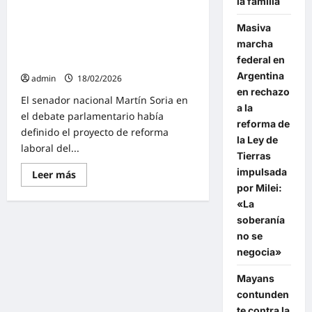
la familia
Soria arremetió contra la reforma
deuda
con
laboral: «Milei llegó para hacer el
el
Masiva
mismo ajuste y aplicar las mismas
FMI.
Están
marcha
recetas que Macri, pero más rápido
acusados
federal en
y violentamente»
Macri,
Caputo
Argentina
admin
18/02/2026
y
Sturzenegger
en rechazo
El senador nacional Martín Soria en
a la
el debate parlamentario había
reforma de
definido el proyecto de reforma
la Ley de
laboral del...
Tierras
impulsada
Lee
Leer más
más
por Milei:
sobre
Soria
«La
arremetió
soberanía
contra
la
no se
reforma
laboral:
negocia»
«Milei
llegó
Mayans
para
hacer
contunden
el
mismo
te contra la