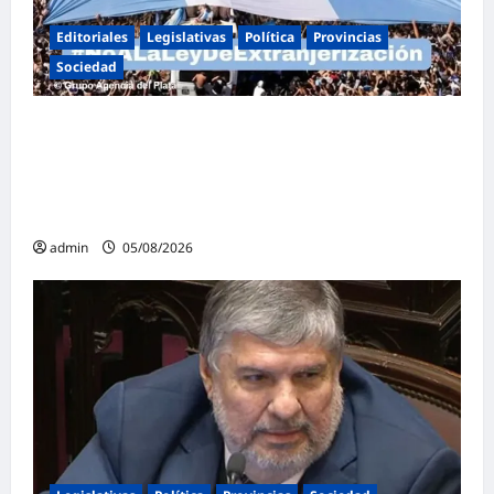
Editoriales
Legislativas
Política
Provincias
Sociedad
Masiva marcha federal en Argentina en
rechazo a la reforma de la Ley de Tierras
impulsada por Milei: «La soberanía no se
negocia»
admin
05/08/2026