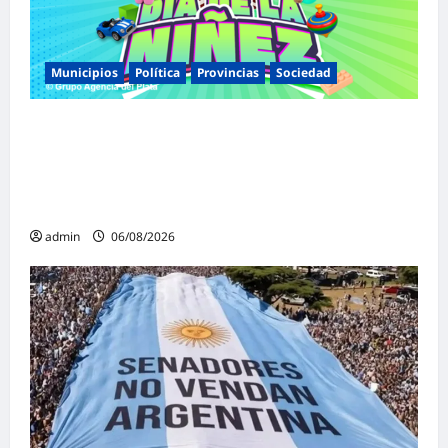
Municipios
Política
Provincias
Sociedad
Malvinas Argentinas celebra el Día de la
Niñez con dos jornadas de juegos,
espectáculos y actividades para toda la
familia
admin
06/08/2026