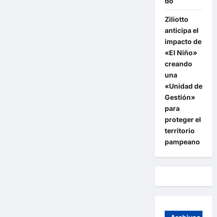
do
Ziliotto
anticipa el
impacto de
«El Niño»
creando
una
«Unidad de
Gestión»
para
proteger el
territorio
pampeano