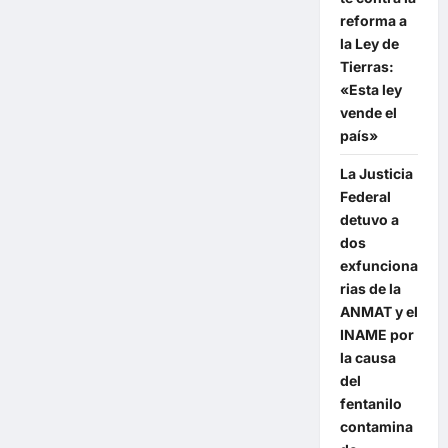
ajuste
reforma a
y
aplicar
la Ley de
las
mismas
Tierras:
recetas
«Esta ley
que
Macri,
vende el
pero
país»
más
rápido
y
La Justicia
violentamente»
Federal
detuvo a
dos
exfunciona
rias de la
ANMAT y el
INAME por
la causa
del
fentanilo
contamina