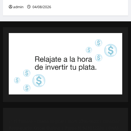
admin
04/08/2026
©
El Tintero – Diario Digital |
ISSN 2796-9622
| Director
Propietario: Oscar Dufour | Pyme N°
921012226
| DNM-