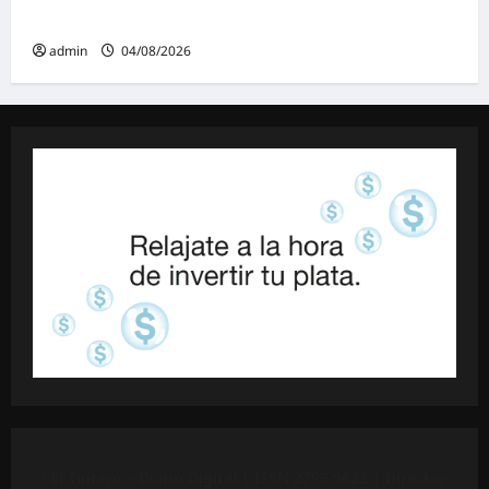
Ley de Tierras: «Esta ley vende el país»
admin
04/08/2026
©
El Tintero – Diario Digital |
ISSN 2796-9622
| Director