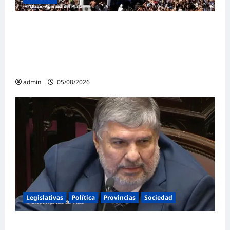
Masiva marcha federal en Argentina en
rechazo a la reforma de la Ley de Tierras
impulsada por Milei: «La soberanía no se
negocia»
admin
05/08/2026
Legislativas
Política
Provincias
Sociedad
Mayans contundente contra la reforma a la