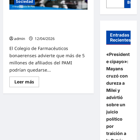
Sociedad
Busca
PAMI | Más de 5 millones de
afiliados podrían quedarse sin
medicamentos y sin cobertura
Entradas
admin
12/04/2026
Recientes
El Colegio de Farmacéuticos
«President
bonaerenses advierte que más de 5
e cipayo»:
millones de afiliados del PAMI
Mayans
podrían quedarse...
cruzó con
Lee
Leer más
dureza a
más
sobre
Milei y
PAMI
advirtió
|
Más
sobre un
de
5
juicio
millones
político
de
afiliados
por
podrían
traición a
quedarse
sin