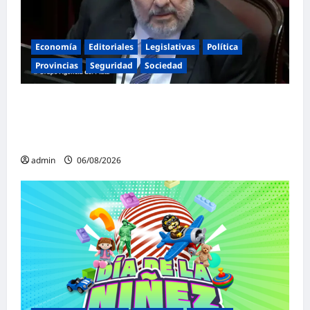
Economía
Editoriales
Legislativas
Política
Provincias
Seguridad
Sociedad
«Presidente cipayo»: Mayans cruzó con
dureza a Milei y advirtió sobre un juicio
político por traición a la Patria
admin
06/08/2026