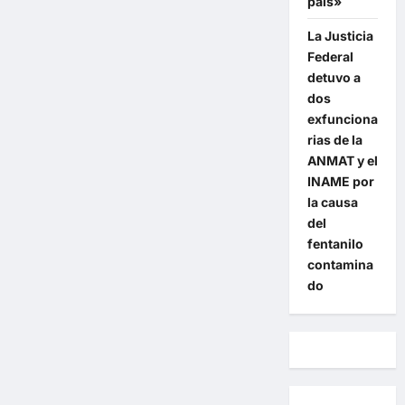
país»
La Justicia
Federal
detuvo a
dos
exfunciona
rias de la
ANMAT y el
INAME por
la causa
del
fentanilo
contamina
do