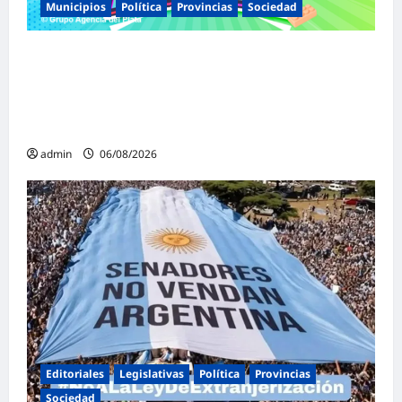
Municipios
Política
Provincias
Sociedad
Malvinas Argentinas celebra el Día de la
Niñez con dos jornadas de juegos,
espectáculos y actividades para toda la
familia
admin
06/08/2026
Editoriales
Legislativas
Política
Provincias
Sociedad