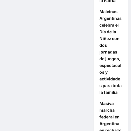
la Patria
medicamentos
y
sin
Malvinas
cobertura
Argentinas
celebra el
Día de la
Niñez con
dos
jornadas
de juegos,
espectácul
os y
actividade
s para toda
la familia
Masiva
marcha
federal en
Argentina
en rechazo