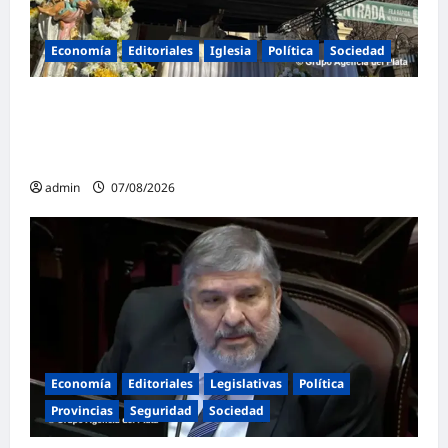
Economía
Editoriales
Iglesia
Política
Sociedad
La Iglesia rompe el silencio en San
Cayetano: «La libertad económica no puede
ser absoluta»
admin
07/08/2026
Economía
Editoriales
Legislativas
Política
Provincias
Seguridad
Sociedad