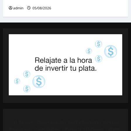
admin
05/08/2026
©
El Tintero – Diario Digital |
ISSN 2796-9622
| Director
Propietario: Oscar Dufour | Pyme N°
921012226
| DNM-