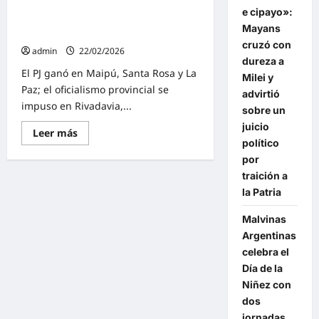
Elecciones municipales en
Adriana
e cipayo»:
García
Mendoza: «El PJ ganó en la mitad de
será
Mayans
los departamentos»
la
nueva
cruzó con
admin
22/02/2026
Rectora
dureza a
El PJ ganó en Maipú, Santa Rosa y La
Milei y
Paz; el oficialismo provincial se
advirtió
impuso en Rivadavia,...
sobre un
juicio
Lee
Leer más
más
político
sobre
por
Elecciones
municipales
traición a
en
Mendoza:
la Patria
«El
PJ
Malvinas
ganó
en
Argentinas
la
mitad
celebra el
de
Día de la
los
departamentos»
Niñez con
dos
jornadas