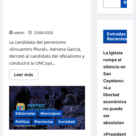
Busca
El peronismo se impuso en la
UNCUyo con un resonante triunfo y
Adriana García será la nueva
Rectora
admin
23/06/2026
Entradas
Recientes
La candidata del peronismo
«Encuentro Plural», Adriana García,
La Iglesia
derrotó al candidato del oficialismo y
rompe el
conducirá la UNCuyo...
silencio en
San
Lee
Leer más
más
Cayetano:
sobre
El
«La
peronismo
libertad
se
impuso
económica
en
la
no puede
UNCUyo
Editoriales
Municipios
ser
con
un
Política
Provincias
Sociedad
absoluta»
resonante
triunfo
y
«President