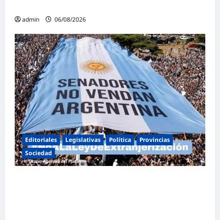
familia
admin
06/08/2026
Editoriales
Legislativas
Política
Provincias
Sociedad
Masiva marcha federal en Argentina en
rechazo a la reforma de la Ley de Tierras
impulsada por Milei: «La soberanía no se
negocia»