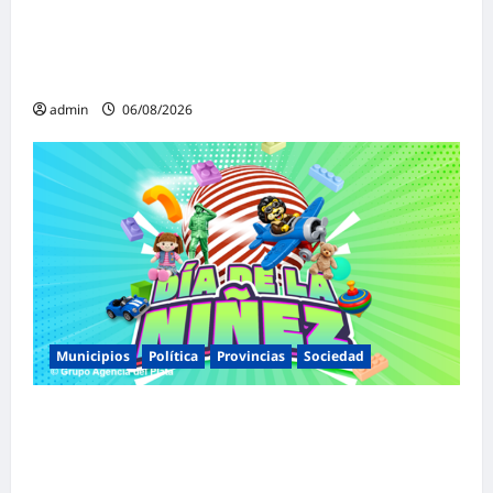
«Presidente cipayo»: Mayans cruzó con
dureza a Milei y advirtió sobre un juicio
político por traición a la Patria
admin
06/08/2026
Municipios
Política
Provincias
Sociedad
Malvinas Argentinas celebra el Día de la
Niñez con dos jornadas de juegos,
espectáculos y actividades para toda la