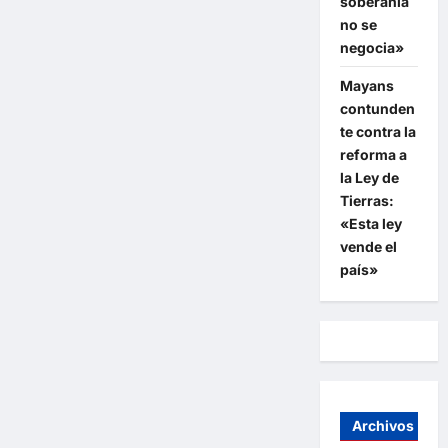
soberanía
no se
negocia»
Mayans
contunden
te contra la
reforma a
la Ley de
Tierras:
«Esta ley
vende el
país»
Archivos