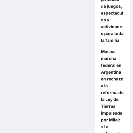
de juegos,
espectácul
os y
actividade
s para toda
la familia
Masiva
marcha
federal en
Argentina
en rechazo
a la
reforma de
la Ley de
Tierras
impulsada
por Milei:
«La