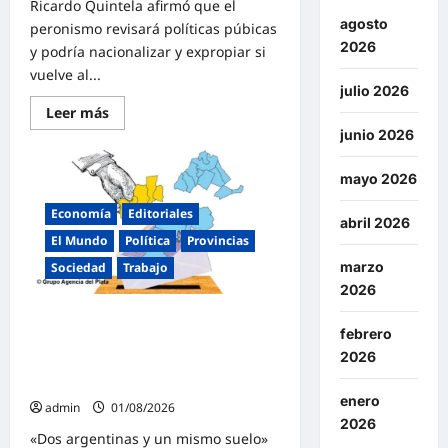
Ricardo Quintela afirmó que el
agosto
peronismo revisará políticas púbicas
2026
y podría nacionalizar y expropiar si
vuelve al...
julio 2026
Lee
Leer más
más
junio 2026
sobre
Quintela
advirtió
mayo 2026
que
el
peronismo
Economía
Editoriales
«revisará
abril 2026
todo,
El Mundo
Política
Provincias
expropiará
y
marzo
Sociedad
Trabajo
nacionalizará»
2026
si
vuelve
Agosto llegó «sin consenso político
al
febrero
poder
ni social» para el gobierno de Milei
en
2026
que impone un ajuste salvaje que
2027
solo cierra con represión
enero
admin
01/08/2026
2026
«Dos argentinas y un mismo suelo»