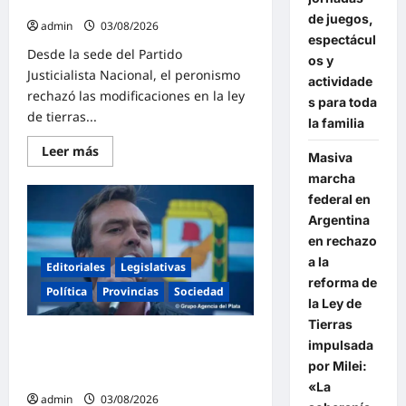
gobierno de Milei
de juegos,
admin
03/08/2026
espectácul
Desde la sede del Partido
os y
Justicialista Nacional, el peronismo
actividade
rechazó las modificaciones en la ley
s para toda
de tierras...
la familia
Lee
Leer más
Masiva
más
sobre
marcha
El
federal en
peronismo
rechazó
Argentina
los
cambios
en rechazo
a
a la
la
Editoriales
Legislativas
ley
reforma de
de
Política
Provincias
Sociedad
Tierras
la Ley de
y
Tierras
convocó
Martín Soria firme contra la reforma
a
impulsada
movilizarse
de la Ley de Tierras: «Es Argentina o
el
por Milei:
Milei»
jueves
«La
en
admin
03/08/2026
contra