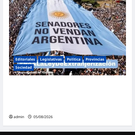
Editoriales
Legislativas
Política
Provincias
Sociedad
Masiva marcha federal en Argentina en
rechazo a la reforma de la Ley de Tierras
impulsada por Milei: «La soberanía no se
negocia»
admin
05/08/2026