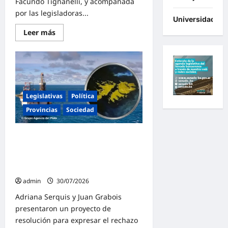
Facundo Tignanelli, y acompañada
marplatenses
nos
por las legisladoras...
va
Universidades
peor»
Lee
Leer más
más
sobre
Tignanelli
presentó
en
la
Legislatura
Bonaerense
un
Legislativas
Política
proyecto
Provincias
Sociedad
de
ley
para
limitar
El peronismo expresó el rechazo en
la
compra
Diputados y reclama al gobierno de
de
Milei por la extracción ilegal de
tierras
por
petróleo en Malvinas
parte
admin
30/07/2026
de
extranjeros
Adriana Serquis y Juan Grabois
presentaron un proyecto de
resolución para expresar el rechazo