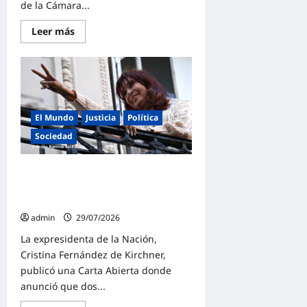
de la Cámara...
Lee
Leer más
más
sobre
El
peronismo
expresó
el
rechazo
en
Diputados
El Mundo
Justicia
Política
y
reclama
Sociedad
al
gobierno
de
La Carta Abierta de Cristina:
Milei
por
«Lucharé hasta el último día por el
la
reconocimiento de mi inocencia»
extracción
ilegal
admin
29/07/2026
de
petróleo
La expresidenta de la Nación,
en
Malvinas
Cristina Fernández de Kirchner,
publicó una Carta Abierta donde
anunció que dos...