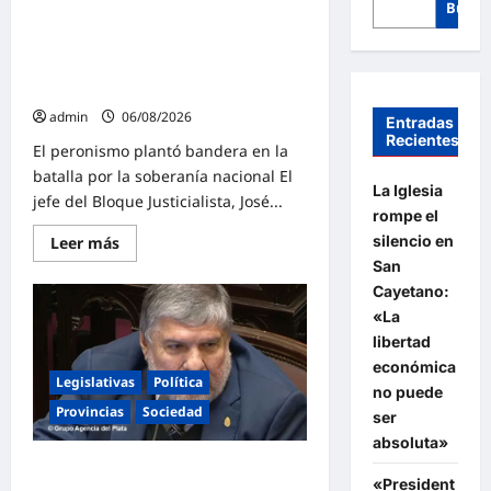
Busca
«Presidente cipayo»: Mayans cruzó
con dureza a Milei y advirtió sobre
un juicio político por traición a la
Patria
admin
06/08/2026
Entradas
Recientes
El peronismo plantó bandera en la
batalla por la soberanía nacional El
La Iglesia
jefe del Bloque Justicialista, José...
rompe el
silencio en
Lee
Leer más
más
San
sobre
«Presidente
Cayetano:
cipayo»:
«La
Mayans
cruzó
libertad
con
dureza
económica
a
Legislativas
Política
no puede
Milei
y
Provincias
Sociedad
ser
advirtió
sobre
absoluta»
un
Mayans contundente contra la
juicio
«President
político