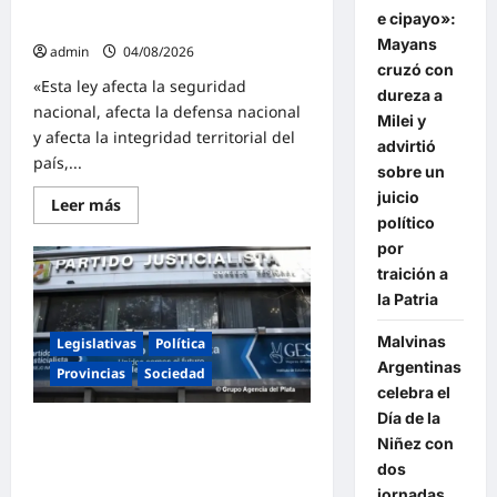
reforma a la Ley de Tierras: «Esta
por
e cipayo»:
ley vende el país»
traición
a
Mayans
admin
04/08/2026
la
cruzó con
Patria
«Esta ley afecta la seguridad
dureza a
nacional, afecta la defensa nacional
Milei y
y afecta la integridad territorial del
advirtió
país,...
sobre un
juicio
Lee
Leer más
más
político
sobre
por
Mayans
contundente
traición a
contra
la
la Patria
reforma
a
Malvinas
la
Legislativas
Política
Ley
Argentinas
de
Provincias
Sociedad
Tierras:
celebra el
«Esta
Día de la
ley
El peronismo rechazó los cambios a
vende
Niñez con
el
la ley de Tierras y convocó a
país»
dos
movilizarse el jueves en contra del
jornadas