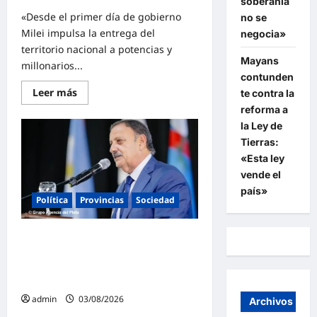
soberanía
del
«Desde el primer día de gobierno
no se
gobierno
de
Milei impulsa la entrega del
negocia»
Milei
territorio nacional a potencias y
Mayans
millonarios...
contunden
Lee
Leer más
te contra la
más
reforma a
sobre
Martín
la Ley de
Soria
firme
Tierras:
contra
«Esta ley
la
reforma
vende el
de
la
país»
Política
Provincias
Sociedad
Ley
de
Tierras:
«Es
Quintela advirtió que el peronismo
Argentina
o
«revisará todo, expropiará y
Milei»
nacionalizará» si vuelve al poder en
2027
admin
03/08/2026
Archivos