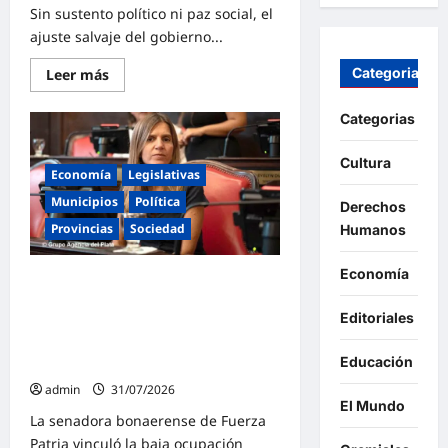
Sin sustento político ni paz social, el
ajuste salvaje del gobierno...
Categorias
Lee
Leer más
más
sobre
Agosto
Categorias
llegó
«sin
consenso
Cultura
político
Economía
Legislativas
ni
social»
Municipios
Política
Derechos
para
el
Provincias
Sociedad
Humanos
gobierno
de
Milei
Economía
Raverta alertó por la caída del
que
impone
turismo: «Con este modelo
un
Editoriales
económico de Milei y Caputo, a los
ajuste
salvaje
argentinos nos va mal y a los
que
Educación
marplatenses nos va peor»
solo
cierra
admin
31/07/2026
con
El Mundo
represión
La senadora bonaerense de Fuerza
Patria vinculó la baja ocupación