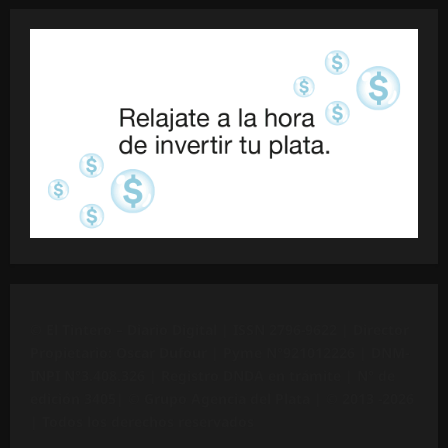
©
El Tintero – Diario Digital |
ISSN 2796-9622
| Director
Propietario: Oscar Dufour | Pyme N°
921012226
| DNM-
INPI N°3.408.326 | Registro DNDA en trámite | N° de
edición 3405|
© Grupo Agencia del Plata
| © 2013 -2026
| Todos los derechos reservados