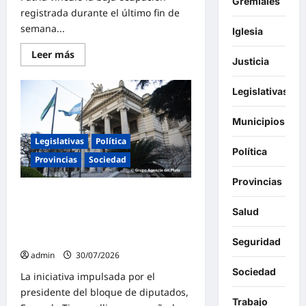
Gremiales
registrada durante el último fin de
semana...
Iglesia
Lee
Leer más
Justicia
más
sobre
Raverta
alertó
Legislativas
por
la
caída
Municipios
del
turismo:
Legislativas
Política
«Con
Política
este
Provincias
Sociedad
modelo
económico
Provincias
de
Tignanelli presentó en la Legislatura
Milei
y
Bonaerense un proyecto de ley para
Salud
Caputo,
limitar la compra de tierras por parte
a
los
de extranjeros
Seguridad
argentinos
nos
admin
30/07/2026
va
Sociedad
mal
La iniciativa impulsada por el
y
presidente del bloque de diputados,
a
los
Trabajo