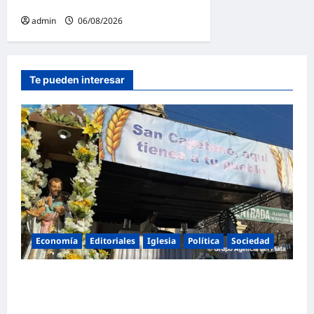
para toda la familia
admin
06/08/2026
Te pueden interesar
Economía
Editoriales
Iglesia
Política
Sociedad
La Iglesia rompe el silencio en San
Cayetano: «La libertad económica no puede