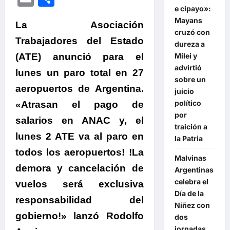
e cipayo»:
Mayans
La Asociación
cruzó con
Trabajadores del Estado
dureza a
Milei y
(ATE) anunció para el
advirtió
lunes un paro total en 27
sobre un
aeropuertos de Argentina.
juicio
político
«Atrasan el pago de
por
salarios en ANAC y, el
traición a
lunes 2 ATE va al paro en
la Patria
todos los aeropuertos! !La
Malvinas
demora y cancelación de
Argentinas
celebra el
vuelos será exclusiva
Día de la
responsabilidad del
Niñez con
gobierno!» lanzó Rodolfo
dos
jornadas