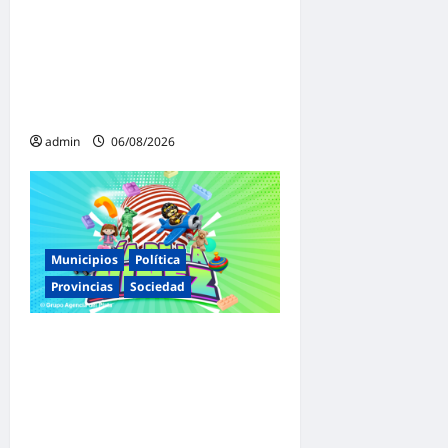
«Presidente cipayo»:
Mayans cruzó con dureza a
Milei y advirtió sobre un
juicio político por traición a
la Patria
admin
06/08/2026
Municipios
Política
Provincias
Sociedad
Malvinas Argentinas celebra
el Día de la Niñez con dos
jornadas de juegos,
espectáculos y actividades