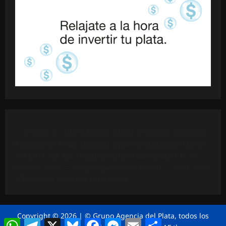
©
El Tintero – Diario Digital |
ISSN 2796-9622
| Director
Propietario: Oscar Dufour | Pyme N°
921012226
| DNM-
INPI N°3.408.326 | Registro DNDA en trámite | N° de
edición 3405|
© Grupo Agencia del Plata
| © 2013 -2026
| Todos los derechos reservados
Copyright © 2026 | © Grupo Agencia del Plata, todos los
WhatsApp
Telegram
X
Bluesky
Facebook
Messenger
Email
Compartir