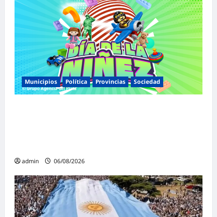
Municipios
Política
Provincias
Sociedad
Malvinas Argentinas celebra el Día de la
Niñez con dos jornadas de juegos,
espectáculos y actividades para toda la
familia
admin
06/08/2026