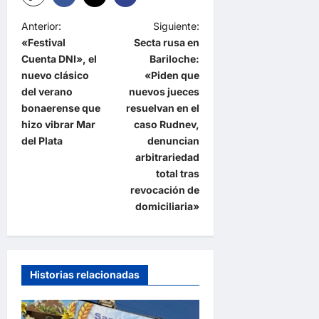
N
Anterior:
Siguiente:
«Festival
Secta rusa en
a
Cuenta DNI», el
Bariloche:
v
nuevo clásico
«Piden que
e
del verano
nuevos jueces
bonaerense que
resuelvan en el
g
hizo vibrar Mar
caso Rudnev,
a
del Plata
denuncian
arbitrariedad
c
total tras
i
revocación de
ó
domiciliaria»
n
d
e
Historias relacionadas
e
n