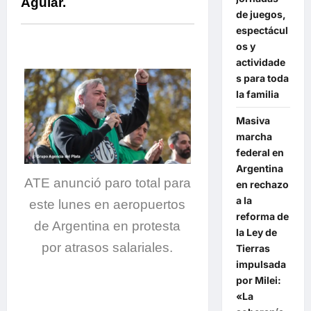
Aguiar.
de juegos,
espectácul
os y
actividade
s para toda
la familia
Masiva
marcha
federal en
Argentina
ATE anunció paro total para
en rechazo
a la
este lunes en aeropuertos
reforma de
de Argentina en protesta
la Ley de
por atrasos salariales.
Tierras
impulsada
por Milei:
.
«La