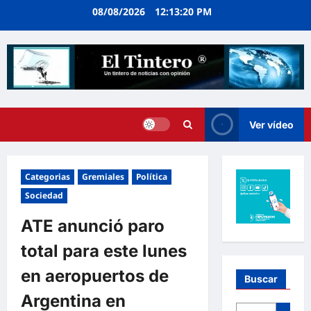
Ir
08/08/2026
12:13:21 PM
al
contenido
Ver vídeo
Categorias
Gremiales
Política
Sociedad
ATE anunció paro
total para este lunes
en aeropuertos de
Buscar
Argentina en