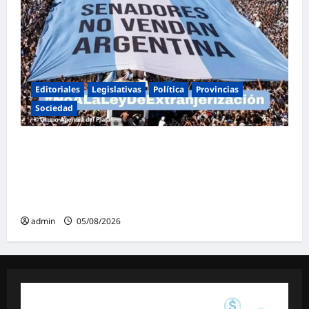
Editoriales
Legislativas
Política
Provincias
Sociedad
Masiva marcha federal en Argentina en
rechazo a la reforma de la Ley de Tierras
impulsada por Milei: «La soberanía no se
negocia»
admin
05/08/2026