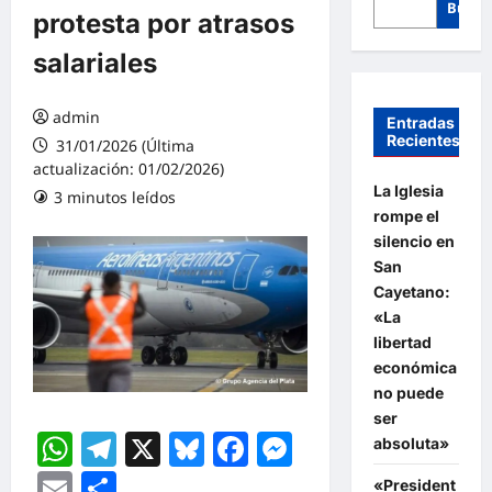
Busca
protesta por atrasos
salariales
admin
Entradas
Recientes
31/01/2026 (Última
actualización: 01/02/2026)
La Iglesia
3 minutos leídos
rompe el
silencio en
San
Cayetano:
«La
libertad
económica
no puede
ser
WhatsApp
Telegram
X
Bluesky
Facebook
Messenger
absoluta»
Email
Compartir
«President