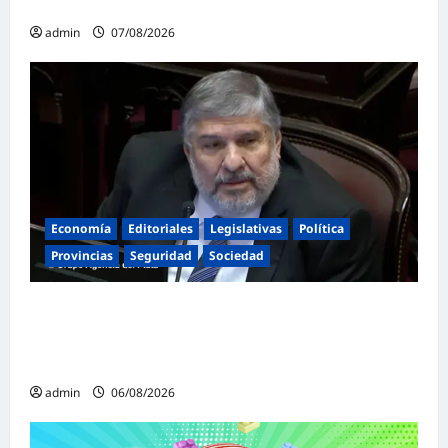
ser absoluta»
admin
07/08/2026
Economía
Editoriales
Legislativas
Política
Provincias
Seguridad
Sociedad
«Presidente cipayo»: Mayans cruzó con
dureza a Milei y advirtió sobre un juicio
político por traición a la Patria
admin
06/08/2026