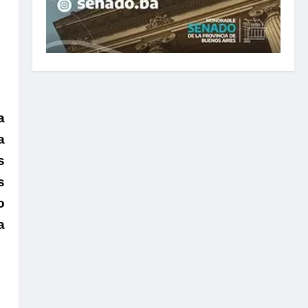
a
a
s
s
o
a