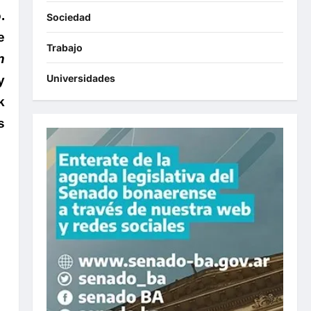
.
Sociedad
e
Trabajo
n
Universidades
y
k
s