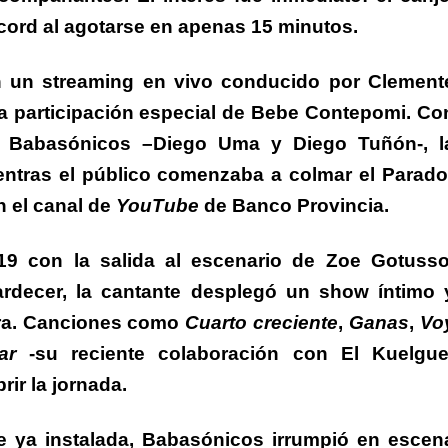
écord al agotarse en apenas 15 minutos.
n un streaming en vivo conducido por
Clement
a participación especial de
Bebe Contepomi
.
Co
e Babasónicos –
Diego Uma
y
Diego Tuñón-
, l
entras el público comenzaba a colmar el Parado
 el canal de
YouTube
de
Banco Provincia
.
9 con la salida al escenario de Zoe Gotusso
rdecer, la cantante desplegó un show íntimo 
ora. Canciones como
Cuarto creciente
,
Ganas
,
Vo
ar
-su reciente colaboración con El Kuelgue
rir la jornada.
e ya instalada, Babasónicos irrumpió en escen