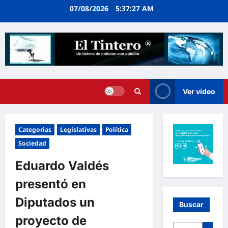
Ir
07/08/2026
5:37:28 AM
al
contenido
Ver vídeo
Categorias
Legislativas
Política
Sociedad
Eduardo Valdés
presentó en
Diputados un
Buscar
proyecto de