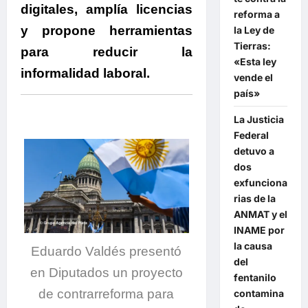
digitales, amplía licencias
reforma a
y propone herramientas
la Ley de
Tierras:
para reducir la
«Esta ley
informalidad laboral.
vende el
país»
La Justicia
Federal
detuvo a
dos
exfunciona
rias de la
ANMAT y el
INAME por
la causa
Eduardo Valdés presentó
del
en Diputados un proyecto
fentanilo
de contrarreforma para
contamina