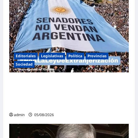
Editoriales
Legislativas
Política
Provincias
Sociedad
Masiva marcha federal en Argentina en
rechazo a la reforma de la Ley de Tierras
impulsada por Milei: «La soberanía no se
negocia»
admin
05/08/2026