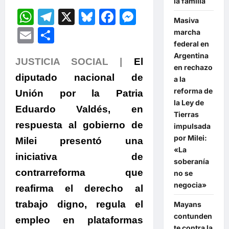
la familia
WhatsApp
Telegram
X
Bluesky
Facebook
Messenger
Masiva
Email
Compartir
marcha
federal en
Argentina
JUSTICIA SOCIAL |
El
en rechazo
diputado nacional de
a la
reforma de
Unión por la Patria
la Ley de
Eduardo Valdés, en
Tierras
respuesta al gobierno de
impulsada
por Milei:
Milei presentó una
«La
iniciativa de
soberanía
contrarreforma que
no se
negocia»
reafirma el derecho al
trabajo digno, regula el
Mayans
contunden
empleo en plataformas
te contra la