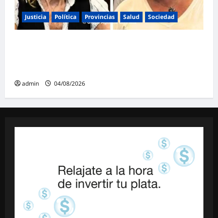
Justicia
Política
Provincias
Salud
Sociedad
La Justicia Federal detuvo a dos
exfuncionarias de la ANMAT y el INAME por
la causa del fentanilo contaminado
admin
04/08/2026