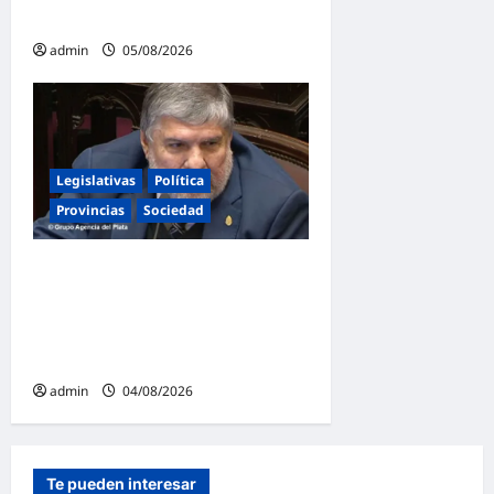
soberanía no se negocia»
admin
05/08/2026
Legislativas
Política
Provincias
Sociedad
Mayans contundente contra
la reforma a la Ley de
Tierras: «Esta ley vende el
país»
admin
04/08/2026
Te pueden interesar