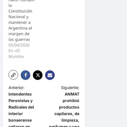
la
Constitución
Nacional y
mantener a
Argentina al
margen de
las guerras
05/04/2026
En «El
Mundo»
N
Anterior:
Siguiente:
Intendentes
ANMAT
a
Peronistas y
prohibió
v
Radicales del
productos
e
interior
capilares, de
bonaerense
limpieza,
g
sellaron en
perfumes y una