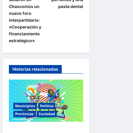
a
Chascomús un
pasta dental
nuevo foro
c
interpartidario:
i
«Cooperación y
ó
financiamiento
estratégico»
n
d
e
e
Historias relacionadas
n
t
r
a
Municipios
Política
Provincias
Sociedad
d
a
Malvinas Argentinas celebra