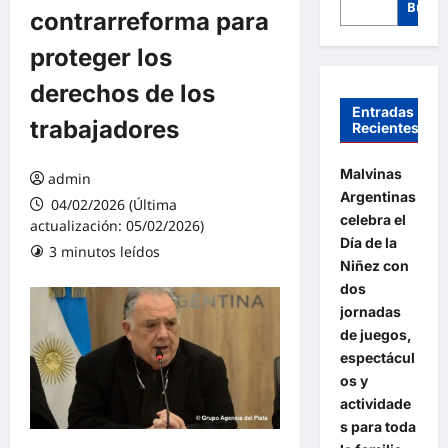
Busca
contrarreforma para
proteger los
derechos de los
Entradas
trabajadores
Recientes
Malvinas
admin
Argentinas
04/02/2026 (Última
celebra el
actualización: 05/02/2026)
Día de la
3 minutos leídos
Niñez con
dos
jornadas
de juegos,
espectácul
os y
actividade
s para toda