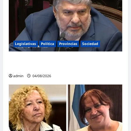
Legislativas
Política
Provincias
Sociedad
Mayans contundente contra la reforma a la
Ley de Tierras: «Esta ley vende el país»
admin
04/08/2026