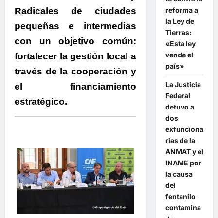
Radicales de ciudades
reforma a
la Ley de
pequeñas e intermedias
Tierras:
con un objetivo común:
«Esta ley
vende el
fortalecer la gestión local a
país»
través de la cooperación y
La Justicia
el financiamiento
Federal
estratégico.
detuvo a
dos
exfunciona
rias de la
ANMAT y el
INAME por
la causa
del
fentanilo
contamina