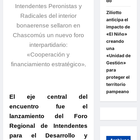
do
Intendentes Peronistas y
Ziliotto
Radicales del interior
anticipa el
bonaerense sellaron en
impacto de
«El Niño»
Chascomús un nuevo foro
creando
interpartidario:
una
«Cooperación y
«Unidad de
Gestión»
financiamiento estratégico»
.
para
proteger el
territorio
pampeano
El eje central del
encuentro fue el
lanzamiento del Foro
Regional de Intendentes
para el Desarrollo y