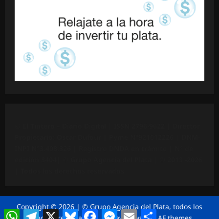
©
El Tintero – Diario Digital |
ISSN 2796-9622
| Director
Propietario: Oscar Dufour | Pyme N°
921012226
| DNM-
INPI N°3.408.326 | Registro DNDA en trámite | N° de
edición 3404|
© Grupo Agencia del Plata
| © 2013 -2026
| Todos los derechos reservados
Copyright © 2026 | © Grupo Agencia del Plata, todos los
WhatsApp
Telegram
X
Bluesky
Facebook
Messenger
Email
Compartir
derechos reservados
|
ReviewNews
por AF themes.