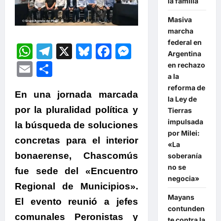
la familia
Masiva
marcha
federal en
WhatsApp
Telegram
X
Bluesky
Facebook
Messenger
Argentina
Email
Compartir
en rechazo
a la
reforma de
En una jornada marcada
la Ley de
por la pluralidad política y
Tierras
impulsada
la búsqueda de soluciones
por Milei:
concretas para el interior
«La
bonaerense, Chascomús
soberanía
no se
fue sede del «Encuentro
negocia»
Regional de Municipios».
Mayans
El evento reunió a jefes
contunden
comunales Peronistas y
te contra la