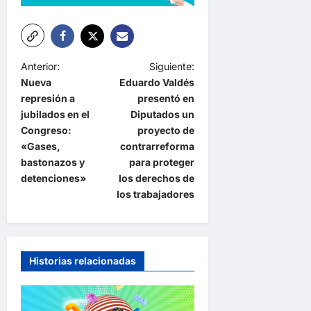
N
Anterior:
Siguiente:
Nueva
Eduardo Valdés
a
represión a
presentó en
v
jubilados en el
Diputados un
e
Congreso:
proyecto de
«Gases,
contrarreforma
g
bastonazos y
para proteger
a
detenciones»
los derechos de
los trabajadores
c
i
ó
n
Historias relacionadas
d
e