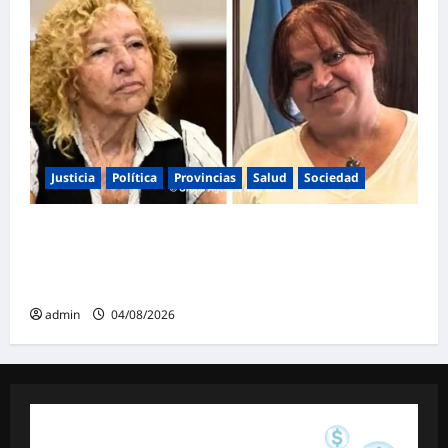
Justicia
Política
Provincias
Salud
Sociedad
La Justicia Federal detuvo a dos
exfuncionarias de la ANMAT y el INAME por
la causa del fentanilo contaminado
admin
04/08/2026