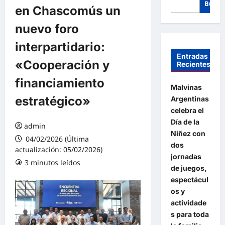
Busca
en Chascomús un
nuevo foro
interpartidario:
Entradas
«Cooperación y
Recientes
financiamiento
Malvinas
estratégico»
Argentinas
celebra el
Día de la
admin
Niñez con
04/02/2026 (Última
dos
actualización: 05/02/2026)
jornadas
3 minutos leídos
de juegos,
espectácul
os y
actividade
s para toda