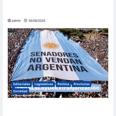
espectáculos y actividades para toda la
familia
admin
06/08/2026
Editoriales
Legislativas
Política
Provincias
Sociedad
Masiva marcha federal en Argentina en
rechazo a la reforma de la Ley de Tierras