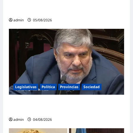
impulsada por Milei: «La soberanía no se
negocia»
admin
05/08/2026
Legislativas
Política
Provincias
Sociedad
Mayans contundente contra la reforma a la
Ley de Tierras: «Esta ley vende el país»
admin
04/08/2026