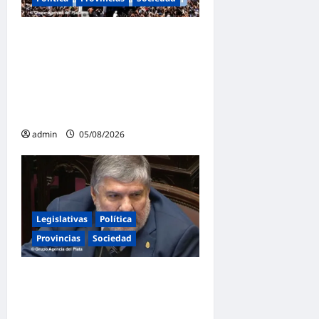
Masiva marcha federal en
Argentina en rechazo a la
reforma de la Ley de Tierras
impulsada por Milei: «La
soberanía no se negocia»
admin
05/08/2026
Legislativas
Política
Provincias
Sociedad
Mayans contundente contra
la reforma a la Ley de
Tierras: «Esta ley vende el