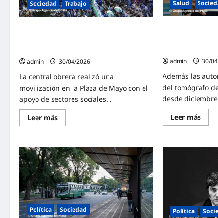
prepagas
Salud
Socied
Sociedad
Trabajo
que
presionan
la
Kicillof recorri
En la marcha por el Día del Trabajador,
inflación
en el Hospital Ro
la CGT le advirtió al Gobierno que «se
de Medicamento
acabó la paciencia»
admin
30/04
admin
30/04/2026
Además las autor
La central obrera realizó una
del tomógrafo de
movilización en la Plaza de Mayo con el
desde diciembre 
apoyo de sectores sociales...
Lee
Lee
Leer más
Leer más
más
más
sobr
sobre
Kicill
En
recor
la
nuev
marcha
insta
por
en
el
el
Día
Hosp
del
Ross
Trabajador,
y
la
visit
CGT
el
le
Política
Sociedad
Política
Soci
depó
advirtió