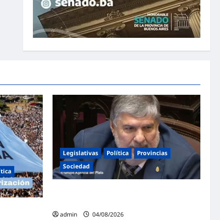
Legislativas
Política
Provincias
Sociedad
ítica
Mayans contundente contra la reforma a la
Ley de Tierras: «Esta ley vende el país»
ntina en
admin
04/08/2026