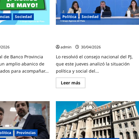
incias
Sociedad
Política
Sociedad
ayo 2026: Una por una,
El PJ convocó a su Congreso Nacional
s
para el 19 de mayo
/2026
admin
30/04/2026
tal de Banco Provincia
Lo resolvió el consejo nacional del PJ,
 un amplio abanico de
que este jueves analizó la situación
ados para acompañar...
política y social del...
Lee
Leer más
más
e
sobre
ta
El
PJ
convocó
o
a
:
su
Congreso
Nacional
para
s
el
olítica
Provincias
19
mos
de