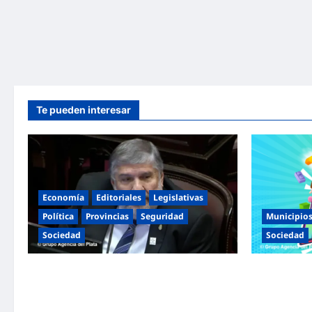
Te pueden interesar
Economía
Editoriales
Legislativas
Política
Provincias
Seguridad
Municipio
Sociedad
Sociedad
«Presidente cipayo»: Mayans cruzó con
Malvinas Arg
dureza a Milei y advirtió sobre un juicio
Niñez con do
político por traición a la Patria
espectáculos