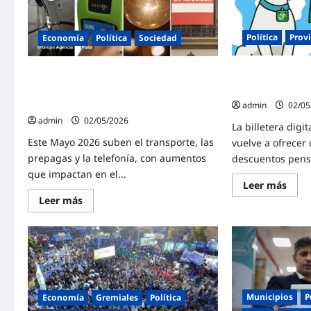
Política
Prov
Economía
Política
Sociedad
Cuenta DNI en m
Todos los aumentos de mayo en
todas las promo
servicios, transporte y prepagas que
presionan la inflación
admin
02/05
admin
02/05/2026
La billetera digi
Este Mayo 2026 suben el transporte, las
vuelve a ofrecer
prepagas y la telefonía, con aumentos
descuentos pens
que impactan en el...
Lee
Leer más
más
Lee
Leer más
sobr
más
Cuen
sobre
DNI
Todos
en
los
may
aumentos
2026
de
Una
mayo
por
en
una,
servicios,
toda
transporte
Municipios
P
Economía
Gremiales
Política
las
y
pro