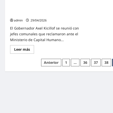
mayo
una
descargar la crisis sobre las espaldas
en
nuev
CABA
de los gobiernos provinciales y
encu
de
municipales»
Man
&
admin
29/04/2026
Fit
El Gobernador Axel Kicillof se reunió con
jefes comunales que reclamaron ante el
Ministerio de Capital Humano...
Lee
Leer más
más
sobre
Kicillof:
Paginación
Anterior
1
…
36
37
38
«El
Gobierno
de
nacional
busca
descargar
entradas
la
crisis
sobre
las
espaldas
de
los
gobiernos
provinciales
y