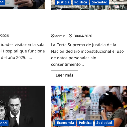
ad
Justicia
Política
Sociedad
mayo
ó nuevas instalaciones
La Corte declara inconstitucional el us
ssi y visitó el depósito
de datos personales sin consentimient
s Bonaerenses
por parte del Estado
/2026
admin
30/04/2026
idades visitaron la sala
La Corte Suprema de Justicia de la
l Hospital que funciona
Nación declaró inconstitucional el uso
del año 2025. ...
de datos personales sin
consentimiento...
Lee
Leer más
e
más
of
sobre
rió
La
as
Corte
laciones
declara
inconstitucional
el
ital
uso
i
de
datos
ó
personales
sin
Economía
Política
Sociedad
edad
sito
consentimiento