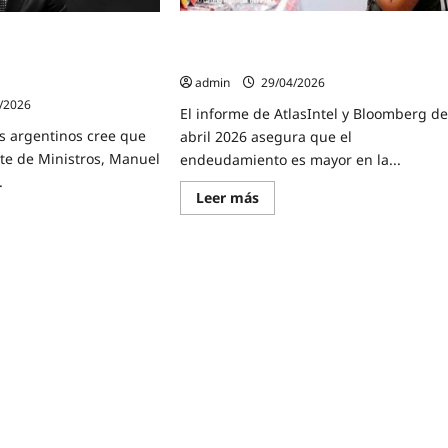
por
camentos
parte
erenses
El 83% de los argentinos se endeuda
 Milei cayó 10 puntos
del
Estado
para comprar comida
ni y $Libra revela una
de Management & Fit
admin
29/04/2026
/2026
El informe de AtlasIntel y Bloomberg d
os argentinos cree que
abril 2026 asegura que el
ete de Ministros, Manuel
endeudamiento es mayor en la...
.
Lee
Leer más
más
sobre
El
e
83%
de
bación
los
argentinos
se
endeuda
para
os
comprar
comida
ni
ra
a