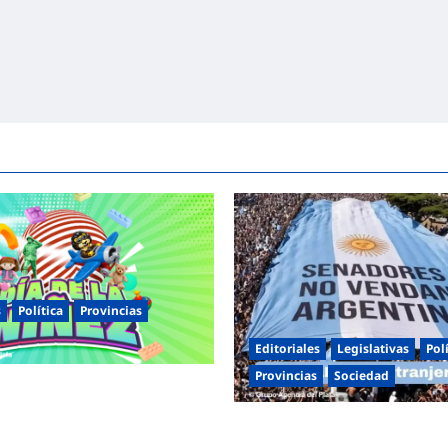
s
Política
Provincias
Editoriales
Legislativas
Pol
Provincias
Sociedad
entinas celebra el Día de la
s jornadas de juegos,
Masiva marcha federal en Arge
 y actividades para toda la