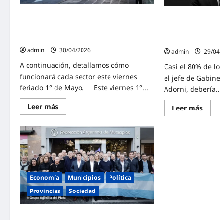
de
al
Medi
Gobierno
Bona
que
Día del Trabajador: Así será el
La aprobación de
«se
cronograma de servicios públicos
acabó
por el caso Ador
la
durante este 1° de mayo en CABA
nueva encuesta 
paciencia»
admin
30/04/2026
admin
29/04
A continuación, detallamos cómo
Casi el 80% de l
funcionará cada sector este viernes
el jefe de Gabin
feriado 1° de Mayo. Este viernes 1°...
Adorni, debería..
Lee
Leer más
Lee
Leer más
más
más
sobre
sobr
Día
La
del
apro
Trabajador:
de
Así
Milei
será
cayó
el
10
cronograma
punt
de
por
Economía
Municipios
Política
servicios
el
públicos
caso
Provincias
Sociedad
durante
Ador
este
y
1°
$Lib
de
Kicillof: «El Gobierno nacional busca
revel