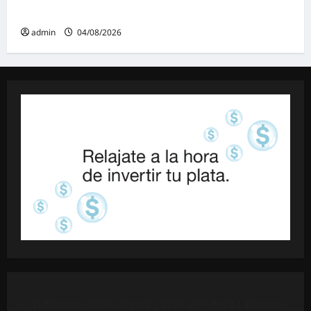
Ley de Tierras: «Esta ley vende el país»
admin
04/08/2026
©
El Tintero – Diario Digital |
ISSN 2796-9622
| Director