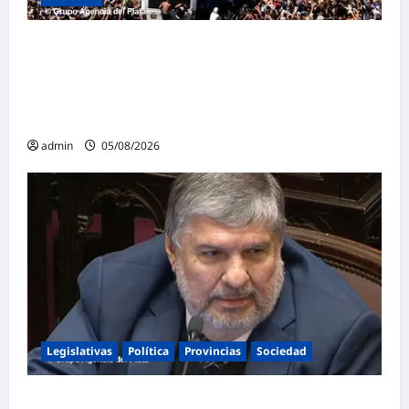
Masiva marcha federal en Argentina en
rechazo a la reforma de la Ley de Tierras
impulsada por Milei: «La soberanía no se
negocia»
admin
05/08/2026
Legislativas
Política
Provincias
Sociedad
Mayans contundente contra la reforma a la