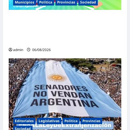
Municipios
Política
Provincias
Sociedad
Malvinas Argentinas celebra el Día de la
Niñez con dos jornadas de juegos,
espectáculos y actividades para toda la
familia
admin
06/08/2026
Editoriales
Legislativas
Política
Provincias
Sociedad