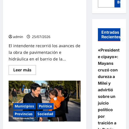
Busca
Leo Nardini consolida el plan de
obras que transforma Malvinas
Argentinas: «Avances de
pavimentación en el Barrio
Iparraguirre»
Entradas
Recientes
admin
25/07/2026
El intendente recorrió los avances de
«President
la obra de pavimentación e
e cipayo»:
hidráulica en el barrio de la...
Mayans
Lee
Leer más
cruzó con
más
dureza a
sobre
Leo
Milei y
Nardini
consolida
advirtió
el
sobre un
plan
de
juicio
obras
Municipios
Política
político
que
transforma
Provincias
Sociedad
por
Malvinas
Argentinas:
traición a
«Avances
Leo Nardini inauguró nuevos