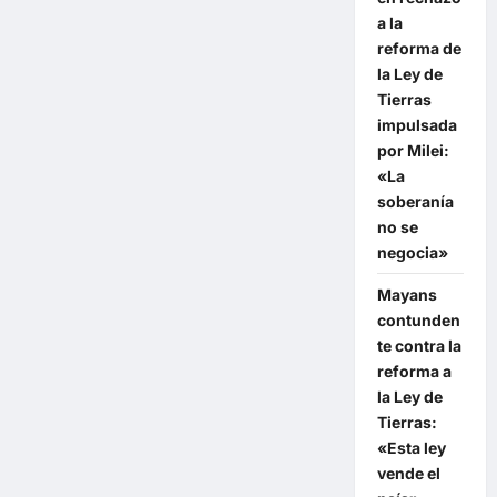
recursos
se
a la
administran
con
reforma de
responsabilidad,
la Ley de
vuelven
en
Tierras
obras
concretas
impulsada
para
por Milei:
la
comunidad»
«La
soberanía
no se
negocia»
Mayans
contunden
te contra la
reforma a
la Ley de
Tierras:
«Esta ley
vende el