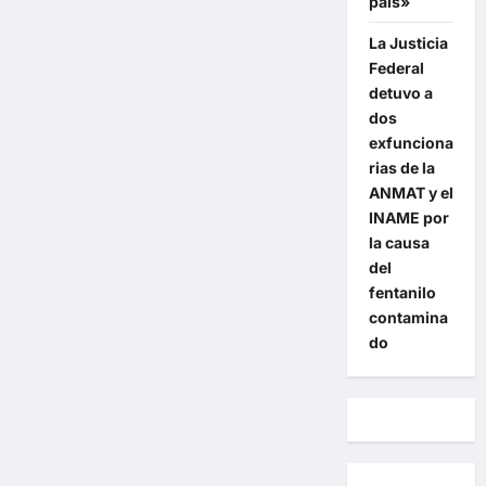
país»
La Justicia
Federal
detuvo a
dos
exfunciona
rias de la
ANMAT y el
INAME por
la causa
del
fentanilo
contamina
do