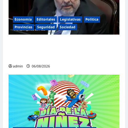
Economía
Editoriales
Legislativas
Política
Provincias
Seguridad
Sociedad
«Presidente cipayo»: Mayans cruzó con
dureza a Milei y advirtió sobre un juicio
político por traición a la Patria
admin
06/08/2026