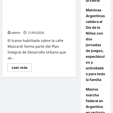
la Patria
de
pavimentación
pavimentos en Malvinas
en
Malvinas
Argentinas: «Cuando los recursos
el
Barrio
Argentinas
se administran con
Iparraguirre»
responsabilidad, vuelven en obras
celebra el
concretas para la comunidad»
Día de la
admin
21/05/2026
Niñez con
dos
El tramo habilitado sobre la calle
jornadas
Mascardi forma parte del Plan
de juegos,
Integral de Desarrollo Urbano que
espectácul
se...
os y
Lee
Leer más
actividade
más
s para toda
sobre
Leo
la familia
Nardini
inauguró
nuevos
Masiva
pavimentos
marcha
en
Malvinas
federal en
Argentinas:
«Cuando
Argentina
los
en rechazo