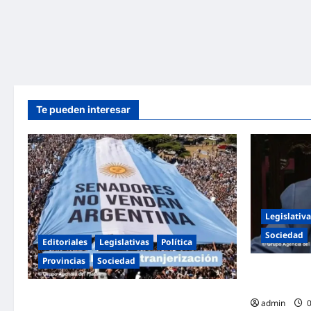
Te pueden interesar
Legislativa
Sociedad
Editoriales
Legislativas
Política
Provincias
Sociedad
Mayans contu
Ley de Tierra
Masiva marcha federal en Argentina en
admin
0