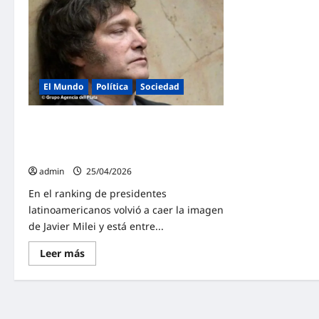
El Mundo
Política
Sociedad
Milei ya figura en los rankings
regionales entre los peores presidentes
de Latinoamérica
admin
25/04/2026
En el ranking de presidentes
latinoamericanos volvió a caer la imagen
de Javier Milei y está entre...
Lee
Leer más
más
sobre
Milei
ya
figura
en