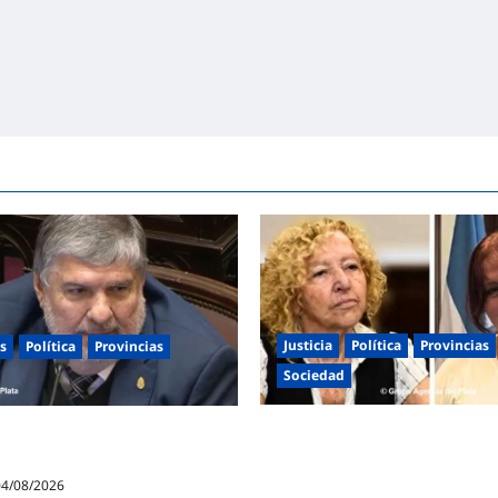
Justicia
Política
Provincias
s
Política
Provincias
Sociedad
La Justicia Federal detuvo a do
ndente contra la reforma a la
exfuncionarias de la ANMAT y 
s: «Esta ley vende el país»
la causa del fentanilo contami
4/08/2026