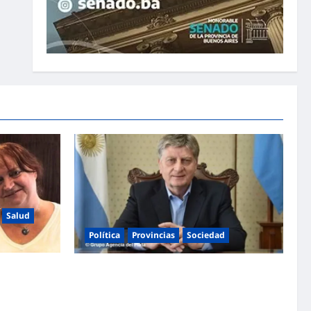
Salud
Política
Provincias
Sociedad
s
Ziliotto anticipa el impacto de «El Niño»
el INAME por
creando una «Unidad de Gestión» para
nado
proteger el territorio pampeano