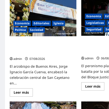
Economía
Ed
Legislativas
Economía
Editoriales
Iglesia
Seguridad
So
Política
Sociedad
«Presidente cip
La Iglesia rompe el silencio en San
con dureza a Mil
Cayetano: «La libertad económica no
juicio político po
puede ser absoluta»
admin
06/08
admin
07/08/2026
El peronismo pla
El arzobispo de Buenos Aires, Jorge
batalla por la so
Ignacio García Cuerva, encabezó la
del Bloque Justici
celebración central de San Cayetano
en...
Lee
Leer más
más
Lee
Leer más
sobr
más
«Pre
sobre
cipa
La
Maya
Iglesia
cruz