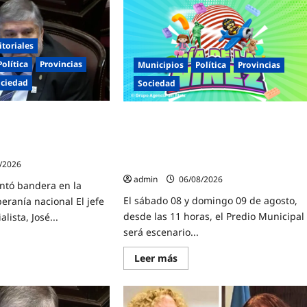
itoriales
Política
Provincias
Municipios
Política
Provincias
ciedad
Sociedad
ayo»: Mayans cruzó
Malvinas Argentinas celebra el Día de l
ei y advirtió sobre un
Niñez con dos jornadas de juegos,
r traición a la Patria
espectáculos y actividades para toda l
familia
/2026
admin
06/08/2026
ntó bandera en la
El sábado 08 y domingo 09 de agosto,
beranía nacional El jefe
desde las 11 horas, el Predio Municipal
alista, José...
será escenario...
Lee
Leer más
e
más
sidente
sobre
yo»:
Malvinas
ns
Argentinas
ó
celebra