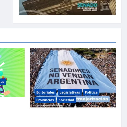
ias
Editoriales
Legislativas
Política
Provincias
Sociedad
Día de la
gos,
Masiva marcha federal en Argentina en
 toda la
rechazo a la reforma de la Ley de Tierras
impulsada por Milei: «La soberanía no se