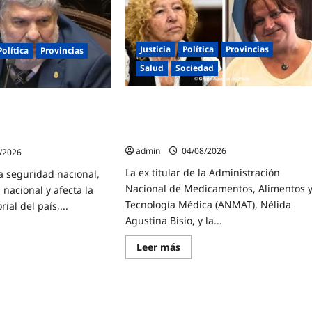
el
za
Día
de
la
Niñez
Justicia
Política
Provincias
Política
Provincias
tió
con
e
dos
Salud
Sociedad
jornadas
o
de
ico
juegos,
La Justicia Federal detuvo a dos
espectáculos
nte contra la reforma
ión
y
exfuncionarias de la ANMAT y el INAM
as: «Esta ley vende el
actividades
por la causa del fentanilo contaminado
para
a
toda
admin
04/08/2026
/2026
la
familia
La ex titular de la Administración
la seguridad nacional,
Nacional de Medicamentos, Alimentos 
 nacional y afecta la
Tecnología Médica (ANMAT), Nélida
rial del país,...
Agustina Bisio, y la...
Lee
Leer más
e
más
ns
sobre
undente
La
ra
Justicia
Federal
rma
detuvo