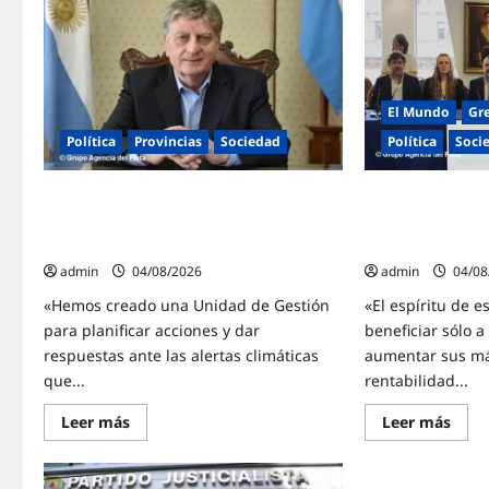
Masiva
la
marcha
Ley
federal
de
en
Tierr
Argentina
«Est
en
ley
rechazo
vend
a
El Mundo
Gr
el
la
país
reforma
Política
Soci
Política
Provincias
Sociedad
de
la
Ley
El FreSU denunci
Ziliotto anticipa el impacto de «El Niño»
de
Tierras
ante la CIDH por 
creando una «Unidad de Gestión» para
impulsada
persecución a di
proteger el territorio pampeano
por
Milei:
admin
04/08
admin
04/08/2026
«La
soberanía
«El espíritu de e
«Hemos creado una Unidad de Gestión
no
se
beneficiar sólo a
para planificar acciones y dar
negocia»
aumentar sus m
respuestas ante las alertas climáticas
rentabilidad...
que...
Lee
Lee
Leer más
Leer más
más
más
sobr
sobre
El
Ziliotto
FreS
anticipa