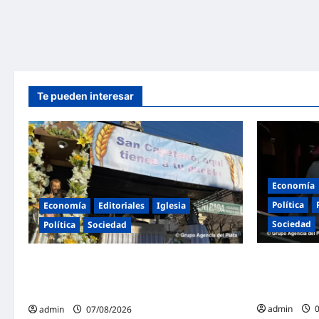
Te pueden interesar
Economía
Política
Economía
Editoriales
Iglesia
Sociedad
Política
Sociedad
«Presidente
La Iglesia rompe el silencio en San
dureza a Mile
Cayetano: «La libertad económica no puede
político por t
ser absoluta»
admin
0
admin
07/08/2026