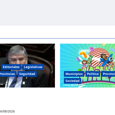
Editoriales
Legislativas
Provincias
Seguridad
Municipios
Política
Provinc
Sociedad
 cipayo»: Mayans cruzó con
Malvinas Argentinas celebra el 
i y advirtió sobre un juicio
Niñez con dos jornadas de jue
raición a la Patria
espectáculos y actividades para
familia
6/08/2026