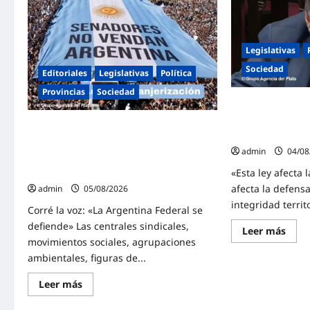
rompe
con
el
dure
silencio
a
en
Milei
San
y
Cayetano:
Legislativas
advir
«La
sobr
libertad
Sociedad
un
Editoriales
Legislativas
Política
económica
juici
no
polít
Provincias
Sociedad
puede
por
Mayans contunde
ser
traic
absoluta»
a
a la Ley de Tierr
Masiva marcha federal en Argentina en
la
país»
Patri
rechazo a la reforma de la Ley de
admin
04/08
Tierras impulsada por Milei: «La
soberanía no se negocia»
«Esta ley afecta 
afecta la defensa
admin
05/08/2026
integridad territo
Corré la voz: «La Argentina Federal se
defiende» Las centrales sindicales,
Lee
Leer más
más
movimientos sociales, agrupaciones
sobr
ambientales, figuras de...
Maya
cont
cont
Lee
Leer más
la
más
refo
sobre
a