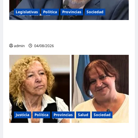
Legislativas
Política
Provincias
Sociedad
Mayans contundente contra la reforma a la
Ley de Tierras: «Esta ley vende el país»
admin
04/08/2026
Justicia
Política
Provincias
Salud
Sociedad
La Justicia Federal detuvo a dos