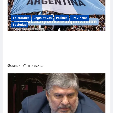
Editoriales
Legislativas
Política
Provincias
Sociedad
Masiva marcha federal en Argentina en
rechazo a la reforma de la Ley de Tierras
impulsada por Milei: «La soberanía no se
negocia»
admin
05/08/2026