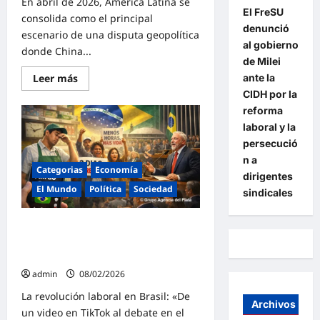
En abril de 2026, América Latina se
El FreSU
consolida como el principal
denunció
escenario de una disputa geopolítica
al gobierno
donde China...
de Milei
Lee
ante la
Leer más
más
CIDH por la
sobre
América
reforma
Latina
laboral y la
en
disputa,
persecució
el
avance
n a
silencioso
Categorias
Economía
dirigentes
de
China
El Mundo
Política
Sociedad
sindicales
y
el
retroceso
Lula impulsa en Brasil una reforma
estratégico
de
laboral histórica tras la protesta
Occidente
digital de los trabajadores
admin
08/02/2026
La revolución laboral en Brasil: «De
Archivos
un video en TikTok al debate en el