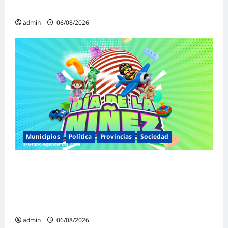
político por traición a la Patria
admin
06/08/2026
Municipios
Política
Provincias
Sociedad
Malvinas Argentinas celebra el Día de la
Niñez con dos jornadas de juegos,
espectáculos y actividades para toda la
familia
admin
06/08/2026