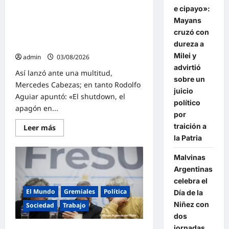
«Fuimos hasta la puerta del
reforma
e cipayo»:
laboral
Ministerio de Economía, a decirle a
y
Mayans
Luis Caputo que nuestros pibes y
la
persecución
cruzó con
nuestras pibas no pueden seguir
a
dureza a
yendo a la escuela con hambre»
dirigentes
sindicales
Milei y
admin
03/08/2026
advirtió
Así lanzó ante una multitud,
sobre un
Mercedes Cabezas; en tanto Rodolfo
juicio
Aguiar apuntó: «El shutdown, el
político
apagón en...
por
traición a
Lee
Leer más
más
la Patria
sobre
«Fuimos
hasta
Malvinas
la
Argentinas
puerta
del
celebra el
Ministerio
de
El Mundo
Gremiales
Política
Día de la
Economía,
Niñez con
a
Sociedad
Trabajo
decirle
dos
a
Luis
jornadas