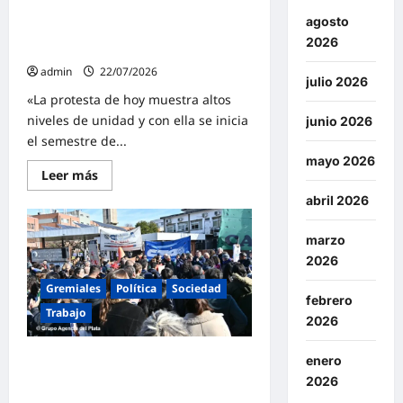
contra
señaló: «El ajuste del Gobierno ha
el
agosto
roto las vidas de todos los
vaciamiento
2026
del
jubilados»
Estado
admin
22/07/2026
julio 2026
«La protesta de hoy muestra altos
niveles de unidad y con ella se inicia
junio 2026
el semestre de...
mayo 2026
Lee
Leer más
más
sobre
abril 2026
ATE
marchó
al
marzo
Congreso
2026
por
un
aumento
Gremiales
Política
Sociedad
de
febrero
emergencia
Trabajo
2026
de
los
haberes
ATE marchó a la Comisión Nacional
enero
previsionales
y
de Energía Atómica y se encamina a
2026
Aguiar
definir una medida de fuerza
señaló: