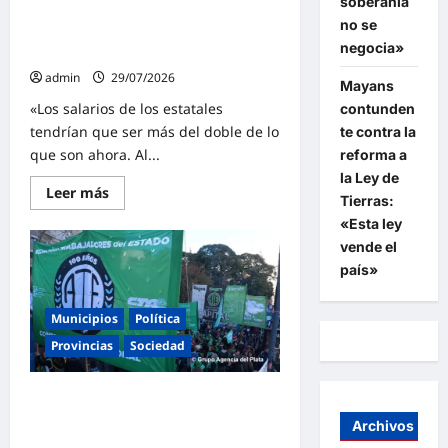
soberanía
sobre
movilización para el 3 de agosto por
la
no se
aumento salarial y contra el
reforma
laboral
negocia»
vaciamiento del Estado
y
la
admin
29/07/2026
Mayans
represión
«Los salarios de los estatales
contunden
tendrían que ser más del doble de lo
te contra la
que son ahora. Al...
reforma a
la Ley de
Lee
Leer más
Tierras:
más
sobre
«Esta ley
ATE
vende el
lanzó
un
país»
paro
nacional
con
movilización
Municipios
Política
para
el
Provincias
Sociedad
3
de
agosto
ATE marchó al Congreso por un
por
aumento
aumento de emergencia de los
Archivos
salarial
haberes previsionales y Aguiar
y