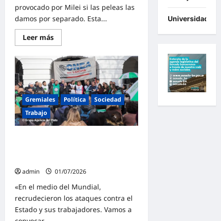
provocado por Milei si las peleas las
damos por separado. Esta...
Universidades
Lee
Leer más
más
sobre
ATE
y
empresarios
PyME
definieron
plan
de
Gremiales
Política
Sociedad
lucha
conjunto
Trabajo
contra
el
industricidio
Aguiar encabezó la protesta por
y
la
despidos en la CNEA y ATE avanza
pérdida
hacia un paro nacional
de
empleo:
admin
01/07/2026
«No
vamos
«En el medio del Mundial,
a
frenar
recrudecieron los ataques contra el
el
Estado y sus trabajadores. Vamos a
ajuste
si
convocar...