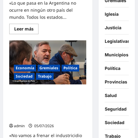
Gremiales
«Lo que pasa en la Argentina no
ocurre en ningún otro país del
Iglesia
mundo. Todos los estados...
Justicia
Lee
Leer más
más
sobre
ATE
Legislativas
para
este
miércoles
Municipios
y
moviliza
con
Economía
Gremiales
Política
Política
caravana
a
Sociedad
Trabajo
la
Provincias
Comisión
Nacional
ATE y empresarios PyME definieron
de
Salud
Energía
plan de lucha conjunto contra el
Atómica
industricidio y la pérdida de empleo:
Seguridad
«No vamos a frenar el ajuste si las
peleas las damos por separado»
Sociedad
admin
05/07/2026
«No vamos a frenar el industricidio
Trabajo