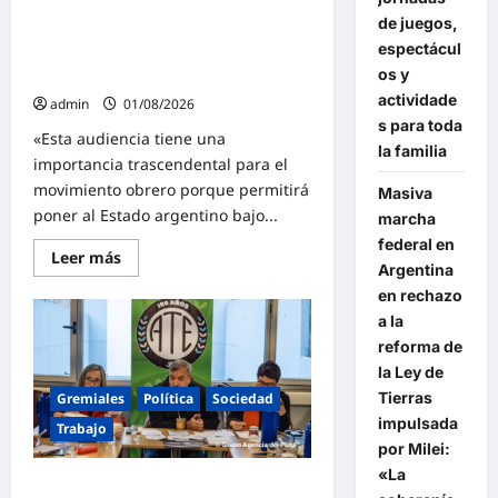
El FreSU lleva al Estado argentino a
Caputo
de juegos,
que
la CIDH para que de explicaciones
nuestros
espectácul
sobre la reforma laboral y la
pibes
y
os y
represión
nuestras
actividade
pibas
admin
01/08/2026
no
s para toda
pueden
«Esta audiencia tiene una
seguir
la familia
importancia trascendental para el
yendo
a
movimiento obrero porque permitirá
Masiva
la
escuela
poner al Estado argentino bajo...
marcha
con
hambre»
federal en
Lee
Leer más
Argentina
más
sobre
en rechazo
El
FreSU
a la
lleva
reforma de
al
Estado
la Ley de
argentino
a
Tierras
Gremiales
Política
Sociedad
la
impulsada
CIDH
Trabajo
para
por Milei:
que
de
«La
ATE lanzó un paro nacional con
explicaciones