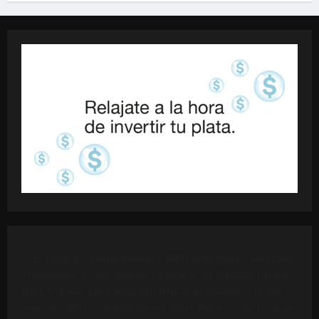
©
El Tintero – Diario Digital |
ISSN 2796-9622
| Director
Propietario: Oscar Dufour | Pyme N°
921012226
| DNM-
INPI N°3.408.326 | Registro DNDA en trámite | N° de
edición 3405|
© Grupo Agencia del Plata
| © 2013 -2026