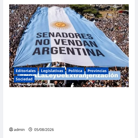
Editoriales
Legislativas
Política
Provincias
Sociedad
Masiva marcha federal en Argentina en
rechazo a la reforma de la Ley de Tierras
impulsada por Milei: «La soberanía no se
negocia»
admin
05/08/2026