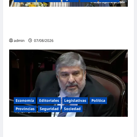
La Iglesia rompe el silencio en San
Cayetano: «La libertad económica no puede
ser absoluta»
admin
07/08/2026
Economía
Editoriales
Legislativas
Política
Provincias
Seguridad
Sociedad
«Presidente cipayo»: Mayans cruzó con
dureza a Milei y advirtió sobre un juicio