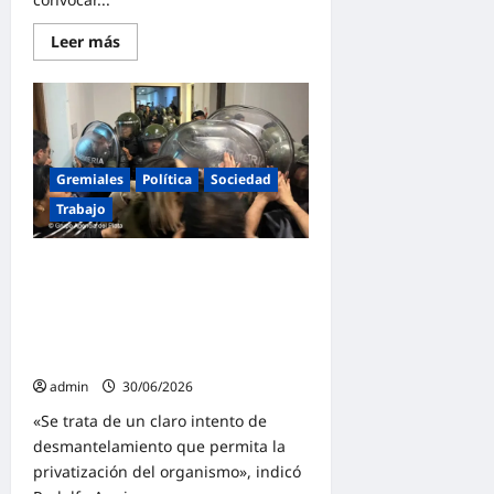
las
peleas
las
Lee
Leer más
damos
más
por
sobre
separado»
Aguiar
encabezó
la
protesta
por
despidos
en
Gremiales
Política
Sociedad
la
CNEA
Trabajo
y
ATE
avanza
ATE repudia la brutal represión
hacia
un
desatada en la CNEA: «Queremos
paro
que reincorporen a todos los
nacional
trabajadores ilegítimamente
cesanteados»
admin
30/06/2026
«Se trata de un claro intento de
desmantelamiento que permita la
privatización del organismo», indicó