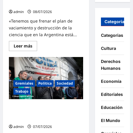
«El
nacional
ajuste
del
admin
08/07/2026
Gobierno
ha
«Tenemos que frenar el plan de
Categorias
roto
vaciamiento y destrucción de la
las
vidas
ciencia que en la Argentina está...
Categorias
de
todos
los
Lee
Leer más
Cultura
jubilados»
más
sobre
ATE
Derechos
marchó
a
Humanos
la
Comisión
Nacional
Economía
de
Gremiales
Política
Sociedad
Energía
Atómica
Trabajo
Editoriales
y
se
encamina
ATE para este miércoles y moviliza
Educación
a
definir
con caravana a la Comisión
una
Nacional de Energía Atómica
medida
El Mundo
de
admin
07/07/2026
fuerza
nacional