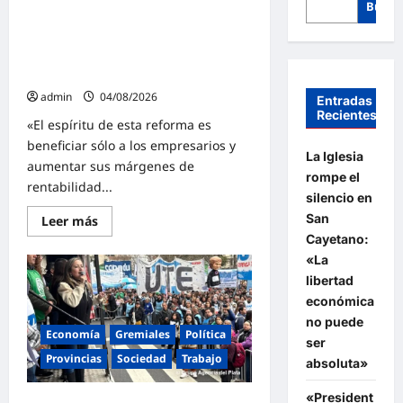
Busca
El FreSU denunció al gobierno de
Milei ante la CIDH por la reforma
laboral y la persecución a dirigentes
sindicales
admin
04/08/2026
Entradas
Recientes
«El espíritu de esta reforma es
beneficiar sólo a los empresarios y
La Iglesia
aumentar sus márgenes de
rompe el
rentabilidad...
silencio en
San
Lee
Leer más
más
Cayetano:
sobre
El
«La
FreSU
libertad
denunció
al
económica
gobierno
de
no puede
Milei
Economía
Gremiales
Política
ser
ante
la
Provincias
Sociedad
Trabajo
absoluta»
CIDH
por
la
«President